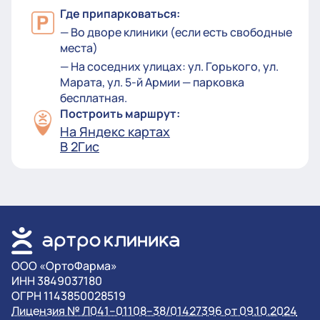
Где припарковаться:
— Во дворе клиники (если есть свободные
места)
— На соседних улицах: ул. Горького, ул.
Марата, ул. 5-й Армии — парковка
бесплатная.
Построить маршрут:
На Яндекс картах
В 2Гис
OOO «ОртоФарма»
ИНН 3849037180
ОГРН 1143850028519
Лицензия № Л041–01108–38/01427396 от 09.10.2024