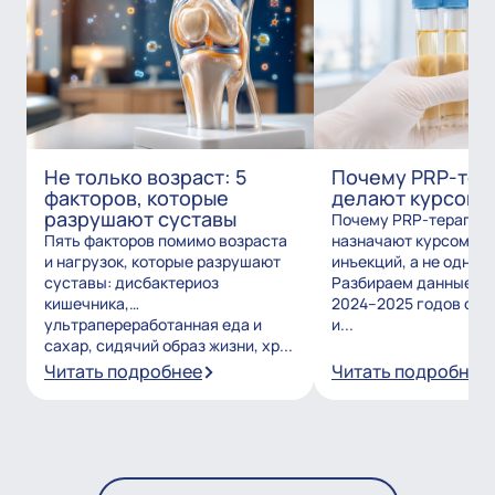
Не только возраст: 5
Почему PRP-тер
факторов, которые
делают курсом?
разрушают суставы
Почему PRP-терапию
Пять факторов помимо возраста
назначают курсом из
и нагрузок, которые разрушают
инъекций, а не одним
суставы: дисбактериоз
Разбираем данные и
кишечника,
2024–2025 годов о то
ультрапереработанная еда и
и...
сахар, сидячий образ жизни, хр...
Читать подробнее
Читать подробнее