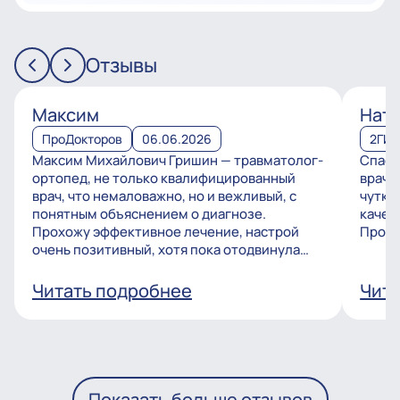
Отзывы
Максим
Ната
ПроДокторов
06.06.2026
2ГИ
Максим Михайлович Гришин — травматолог-
Спаси
ортопед, не только квалифицированный
врачу
врач, что немаловажно, но и вежливый, с
чутко
понятным объяснением о диагнозе.
качес
Прохожу эффективное лечение, настрой
Процв
очень позитивный, хотя пока отодвинула
операцию, но...
Читать подробнее
Чита
Показать больше отзывов