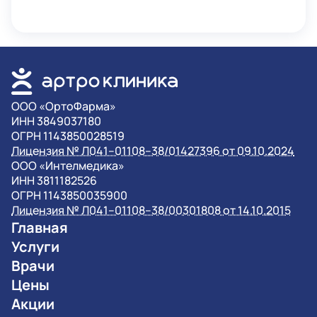
OOO «ОртоФарма»
ИНН 3849037180
ОГРН 1143850028519
Лицензия № Л041–01108–38/01427396 от 09.10.2024
OOO «Интелмедика»
ИНН 3811182526
ОГРН 1143850035900
Лицензия № Л041–01108–38/00301808 от 14.10.2015
Главная
Услуги
Врачи
Цены
Акции