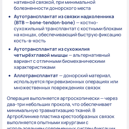
нативной связкой, при минимальной
болезненности донорского места
Аутотрансплантат из связки надколенника
(BTB — bone-tendon-bone)
— костно-
сухожильный трансплантат с костными блоками
на концах, обеспечивающий быструю фиксацию
кость-в-кость
Аутотрансплантат из сухожилия
четырёхглавой мышцы
— альтернативный
вариант с отличными биомеханическими
характеристиками
Аллотрансплантат
— донорский материал,
используется при ревизионных операциях или
множественных повреждениях связок
Операция выполняется артроскопически — через
два-три небольших прокола, что обеспечивает
минимальную травматизацию тканей. В
АртроКлинике пластика крестообразных связок
выполняется опытными хирургами с
использованием современных систем фиксации