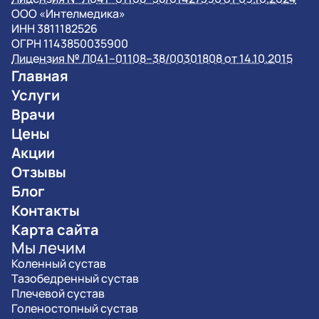
OOO «Интелмедика»
ИНН 3811182526
ОГРН 1143850035900
Лицензия № Л041–01108–38/00301808 от 14.10.2015
Главная
Услуги
Врачи
Цены
Акции
Отзывы
Блог
Контакты
Карта сайта
Мы лечим
Коленный сустав
Тазобедренный сустав
Плечевой сустав
Голеностопный сустав