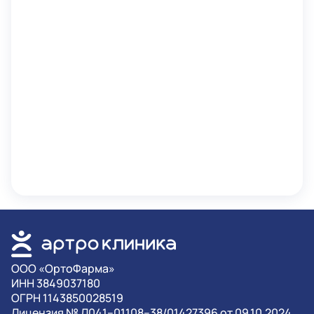
OOO «ОртоФарма»
ИНН 3849037180
ОГРН 1143850028519
Лицензия № Л041–01108–38/01427396 от 09.10.2024