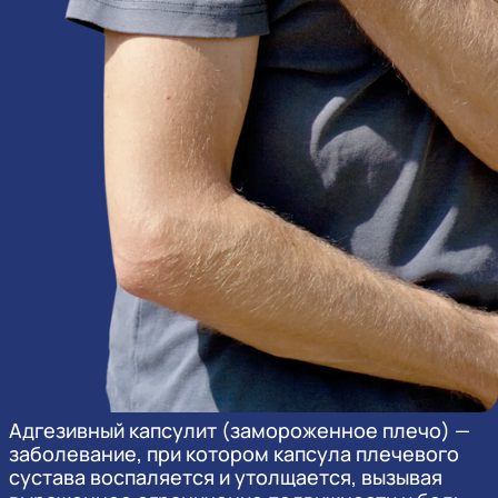
Адгезивный капсулит (замороженное плечо) —
заболевание, при котором капсула плечевого
сустава воспаляется и утолщается, вызывая