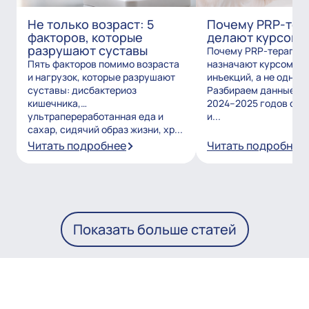
Не только возраст: 5
Почему PRP-тер
факторов, которые
делают курсом?
разрушают суставы
Почему PRP-терапию
Пять факторов помимо возраста
назначают курсом из
и нагрузок, которые разрушают
инъекций, а не одним
суставы: дисбактериоз
Разбираем данные и
кишечника,
2024–2025 годов о то
ультрапереработанная еда и
и...
сахар, сидячий образ жизни, хр...
Читать подробнее
Читать подробнее
Показать больше статей