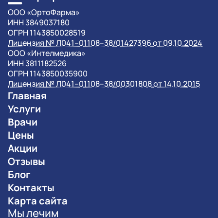
OOO «ОртоФарма»
ИНН 3849037180
ОГРН 1143850028519
Лицензия № Л041–01108–38/01427396 от 09.10.2024
OOO «Интелмедика»
ИНН 3811182526
ОГРН 1143850035900
Лицензия № Л041–01108–38/00301808 от 14.10.2015
Главная
Услуги
Врачи
Цены
Акции
Отзывы
Блог
Контакты
Карта сайта
Мы лечим