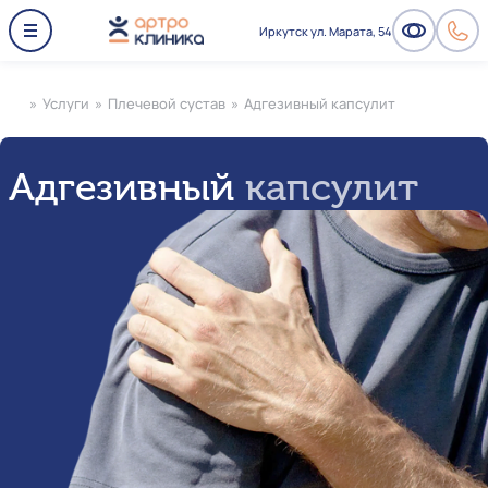
Иркутск ул. Марата, 54
»
Услуги
»
Плечевой сустав
»
Адгезивный капсулит
Адгезивный
капсулит