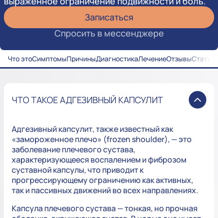
выраженное ограничение подвижности и боль.
Записаться
Спросить в мессенджере
Что это
Симптомы
Причины
Диагностика
Лечение
Отзывы
Статьи
ЧТО ТАКОЕ АДГЕЗИВНЫЙ КАПСУЛИТ
Адгезивный капсулит, также известный как
«замороженное плечо» (frozen shoulder), — это
заболевание плечевого сустава,
характеризующееся воспалением и фиброзом
суставной капсулы, что приводит к
прогрессирующему ограничению как активных,
так и пассивных движений во всех направлениях.
Капсула плечевого сустава — тонкая, но прочная