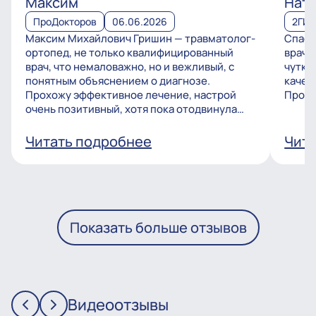
Максим
Ната
ПроДокторов
06.06.2026
2ГИ
Максим Михайлович Гришин — травматолог-
Спаси
ортопед, не только квалифицированный
врачу
врач, что немаловажно, но и вежливый, с
чутко
понятным объяснением о диагнозе.
качес
Прохожу эффективное лечение, настрой
Процв
очень позитивный, хотя пока отодвинула
операцию, но...
Читать подробнее
Чита
Показать больше отзывов
Видеоотзывы