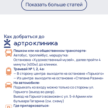
Показать больше статей
Как добраться до
Пешком или на общественном транспорте:
Автобус, троллейбус, маршрутка:
Остановка «Художественный музей», далее пройти 4
минуты (400м) до клиники.
Трамвай № 1, 2, 4а:
— В сторону центра: выходите на остановке «Горького»
— Из центра: выходите на остановке «Степана Разина»
На автомобиле:
Подъехать ко входу можно только со стороны ул.
Горького (въезд во двор).
Выезд на Горького возможен с ул. 5-й Армии или
бульвара Гагарина (см. схему)
Где припарковаться: