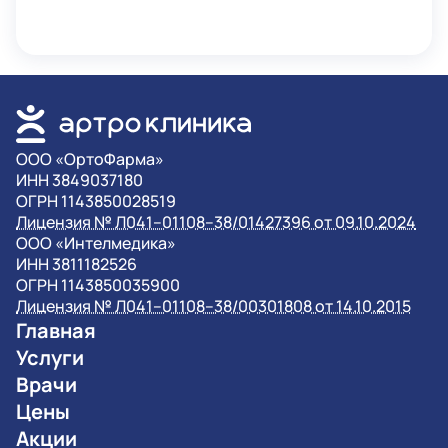
OOO «ОртоФарма»
ИНН 3849037180
ОГРН 1143850028519
Лицензия № Л041–01108–38/01427396 от 09.10.2024
OOO «Интелмедика»
ИНН 3811182526
ОГРН 1143850035900
Лицензия № Л041–01108–38/00301808 от 14.10.2015
Главная
Услуги
Врачи
Цены
Акции