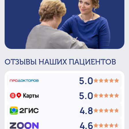
ОТЗЫВЫ НАШИХ ПАЦИЕНТОВ
5.0
5.0
4.8
4.6