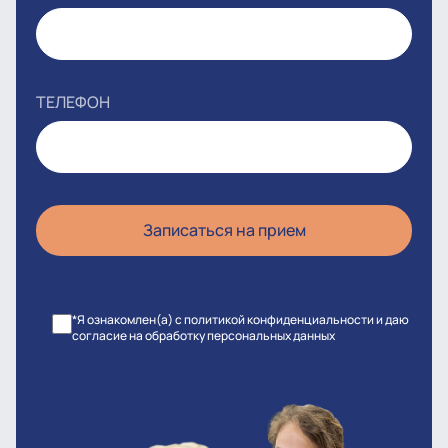
ТЕЛЕФОН
*Я ознакомлен(а) с политикой конфиденциальности и даю
согласие на обработку персональных данных