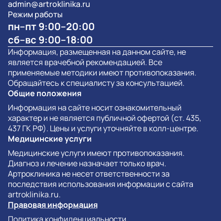
admin@artroklinika.ru
Режим работы
пн–пт 9:00–20:00
сб–вс 9:00–18:00
Информация, размещенная на данном сайте, не
является врачебной рекомендацией. Все
применяемые методики имеют противопоказания.
Обращайтесь к специалисту за консультацией.
Общие положения
Информация на сайте носит ознакомительный
характер и не является публичной офертой (ст. 435,
437 ГК РФ). Цены и услуги уточняйте в колл-центре.
Медицинские услуги
Медицинские услуги имеют противопоказания.
Диагноз и лечение назначает только врач.
Артроклиника не несет ответственности за
последствия использования информации с сайта
artroklinika.ru.
Правовая информация
Политика конфиденциальности