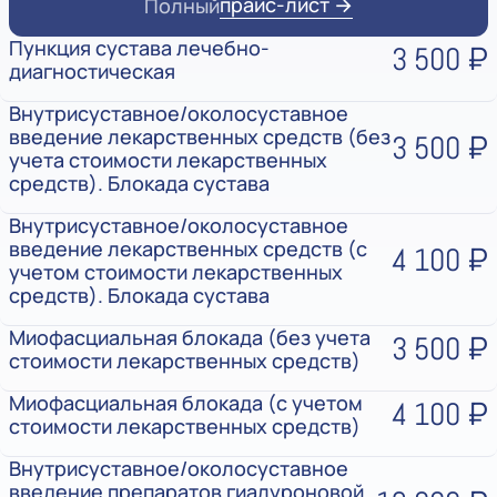
прайс-лист →
Полный
Пункция сустава лечебно-
3 500 ₽
диагностическая
Внутрисуставное/околосуставное
введение лекарственных средств (без
3 500 ₽
учета стоимости лекарственных
средств). Блокада сустава
Внутрисуставное/околосуставное
введение лекарственных средств (с
4 100 ₽
учетом стоимости лекарственных
средств). Блокада сустава
Миофасциальная блокада (без учета
3 500 ₽
стоимости лекарственных средств)
Миофасциальная блокада (с учетом
4 100 ₽
стоимости лекарственных средств)
Внутрисуставное/околосуставное
введение препаратов гиалуроновой