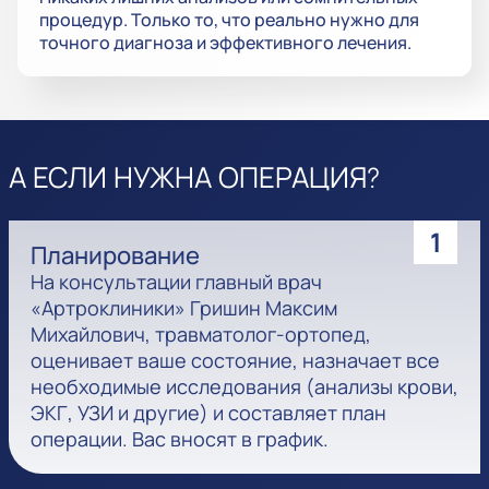
процедур. Только то, что реально нужно для
точного диагноза и эффективного лечения.
А ЕСЛИ НУЖНА ОПЕРАЦИЯ?
1
Планирование
На консультации главный врач
«Артроклиники» Гришин Максим
Михайлович, травматолог-ортопед,
оценивает ваше состояние, назначает все
необходимые исследования (анализы крови,
ЭКГ, УЗИ и другие) и составляет план
операции. Вас вносят в график.