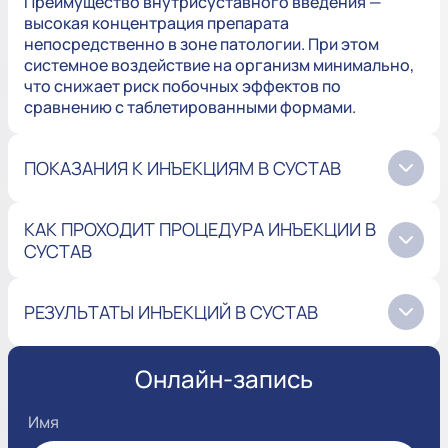
Преимущество внутрисуставного введения —
высокая концентрация препарата
непосредственно в зоне патологии. При этом
системное воздействие на организм минимально,
что снижает риск побочных эффектов по
сравнению с таблетированными формами.
ПОКАЗАНИЯ К ИНЪЕКЦИЯМ В СУСТАВ
КАК ПРОХОДИТ ПРОЦЕДУРА ИНЪЕКЦИИ В
СУСТАВ
РЕЗУЛЬТАТЫ ИНЪЕКЦИЙ В СУСТАВ
Онлайн-запись
Имя