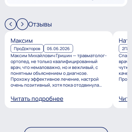
Отзывы
Максим
Ната
ПроДокторов
06.06.2026
2ГИ
Максим Михайлович Гришин — травматолог-
Спаси
ортопед, не только квалифицированный
врачу
врач, что немаловажно, но и вежливый, с
чутко
понятным объяснением о диагнозе.
качес
Прохожу эффективное лечение, настрой
Процв
очень позитивный, хотя пока отодвинула
операцию, но...
Читать подробнее
Чита