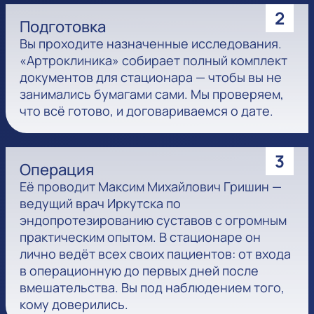
2
Подготовка
Вы проходите назначенные исследования.
«Артроклиника» собирает полный комплект
документов для стационара — чтобы вы не
занимались бумагами сами. Мы проверяем,
что всё готово, и договариваемся о дате.
3
Операция
Её проводит Максим Михайлович Гришин —
ведущий врач Иркутска по
эндопротезированию суставов с огромным
практическим опытом. В стационаре он
лично ведёт всех своих пациентов: от входа
в операционную до первых дней после
вмешательства. Вы под наблюдением того,
кому доверились.