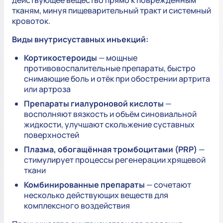
действующее вещество прямо к повреждённым
тканям, минуя пищеварительный тракт и системный
кровоток.
Виды внутрисуставных инъекций:
Кортикостероиды
— мощные
противовоспалительные препараты, быстро
снимающие боль и отёк при обострении артрита
или артроза
Препараты гиалуроновой кислоты
—
восполняют вязкость и объём синовиальной
жидкости, улучшают скольжение суставных
поверхностей
Плазма, обогащённая тромбоцитами (PRP)
—
стимулирует процессы регенерации хрящевой
ткани
Комбинированные препараты
— сочетают
несколько действующих веществ для
комплексного воздействия