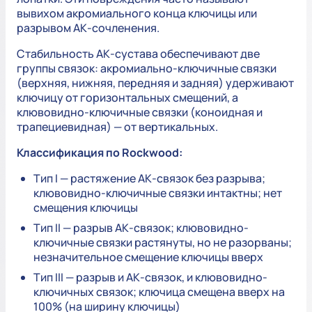
вывихом акромиального конца ключицы или
разрывом АК-сочленения.
Стабильность АК-сустава обеспечивают две
группы связок: акромиально-ключичные связки
(верхняя, нижняя, передняя и задняя) удерживают
ключицу от горизонтальных смещений, а
клювовидно-ключичные связки (коноидная и
трапециевидная) — от вертикальных.
Классификация по Rockwood:
Тип I — растяжение АК-связок без разрыва;
клювовидно-ключичные связки интактны; нет
смещения ключицы
Тип II — разрыв АК-связок; клювовидно-
ключичные связки растянуты, но не разорваны;
незначительное смещение ключицы вверх
Тип III — разрыв и АК-связок, и клювовидно-
ключичных связок; ключица смещена вверх на
100% (на ширину ключицы)