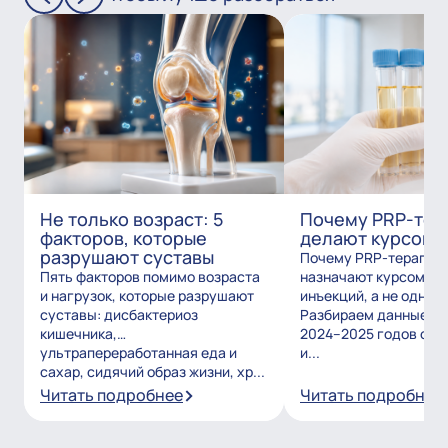
Не только возраст: 5
Почему PRP-тер
факторов, которые
делают курсом?
разрушают суставы
Почему PRP-терапию
Пять факторов помимо возраста
назначают курсом из
и нагрузок, которые разрушают
инъекций, а не одним
суставы: дисбактериоз
Разбираем данные и
кишечника,
2024–2025 годов о то
ультрапереработанная еда и
и...
сахар, сидячий образ жизни, хр...
Читать подробнее
Читать подробнее