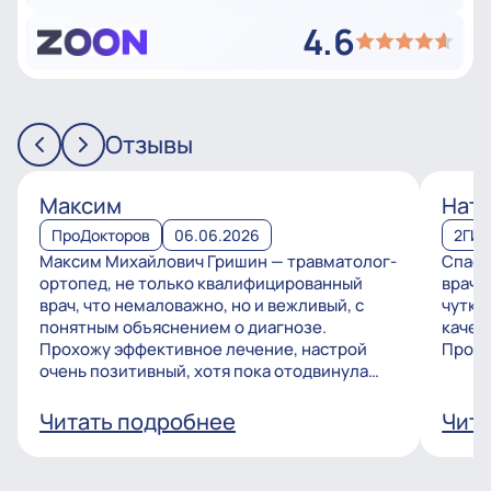
4.6
Отзывы
Максим
Ната
ПроДокторов
06.06.2026
2ГИ
Максим Михайлович Гришин — травматолог-
Спаси
ортопед, не только квалифицированный
врачу
врач, что немаловажно, но и вежливый, с
чутко
понятным объяснением о диагнозе.
качес
Прохожу эффективное лечение, настрой
Процв
очень позитивный, хотя пока отодвинула
операцию, но...
Читать подробнее
Чита