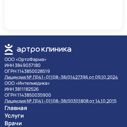
OOO «ОртоФарма»
ИНН 3849037180
ОГРН 1143850028519
Лицензия № Л041–01108–38/01427396 от 09.10.2024
OOO «Интелмедика»
ИНН 3811182526
ОГРН 1143850035900
Лицензия № Л041–01108–38/00301808 от 14.10.2015
Главная
Услуги
Врачи