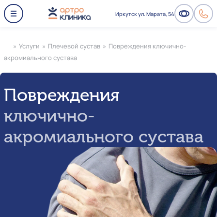
Иркутск ул. Марата, 54
»
Услуги
»
Плечевой сустав
»
Повреждения ключично-
акромиального сустава
Повреждения
ключично-
акромиального сустава