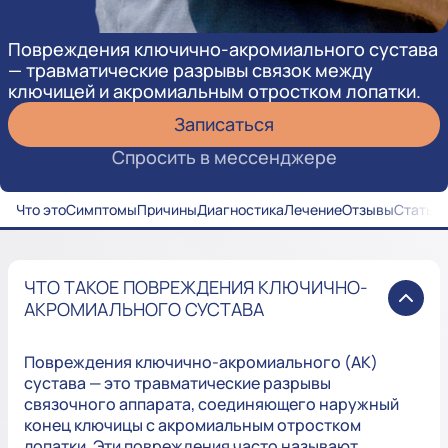
Повреждения ключично-акромиального сустава
— травматические разрывы связок между
ключицей и акромиальным отростком лопатки.
Записаться
Спросить в мессенджере
Что это
Симптомы
Причины
Диагностика
Лечение
Отзывы
Статьи
ЧТО ТАКОЕ ПОВРЕЖДЕНИЯ КЛЮЧИЧНО-
АКРОМИАЛЬНОГО СУСТАВА
Повреждения ключично-акромиального (АК)
сустава — это травматические разрывы
связочного аппарата, соединяющего наружный
конец ключицы с акромиальным отростком
лопатки. Эти повреждения часто называют