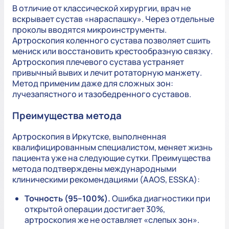
В отличие от классической хирургии, врач не
вскрывает сустав «нараспашку». Через отдельные
проколы вводятся микроинструменты.
Артроскопия коленного сустава позволяет сшить
мениск или восстановить крестообразную связку.
Артроскопия плечевого сустава устраняет
привычный вывих и лечит ротаторную манжету.
Метод применим даже для сложных зон:
лучезапястного и тазобедренного суставов.
Преимущества метода
Артроскопия в Иркутске, выполненная
квалифицированным специалистом, меняет жизнь
пациента уже на следующие сутки. Преимущества
метода подтверждены международными
клиническими рекомендациями (AAOS, ESSKA):
Точность (95–100%).
Ошибка диагностики при
открытой операции достигает 30%,
артроскопия же не оставляет «слепых зон».