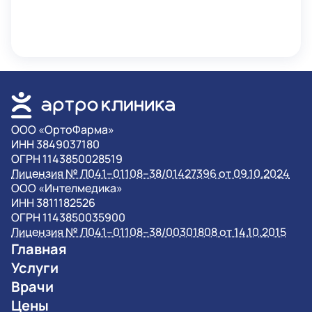
OOO «ОртоФарма»
ИНН 3849037180
ОГРН 1143850028519
Лицензия № Л041–01108–38/01427396 от 09.10.2024
OOO «Интелмедика»
ИНН 3811182526
ОГРН 1143850035900
Лицензия № Л041–01108–38/00301808 от 14.10.2015
Главная
Услуги
Врачи
Цены