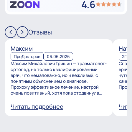
4.6
Отзывы
Максим
Ната
ПроДокторов
06.06.2026
2ГИ
Максим Михайлович Гришин — травматолог-
Спаси
ортопед, не только квалифицированный
врачу
врач, что немаловажно, но и вежливый, с
чутко
понятным объяснением о диагнозе.
качес
Прохожу эффективное лечение, настрой
Процв
очень позитивный, хотя пока отодвинула
операцию, но...
Читать подробнее
Чита