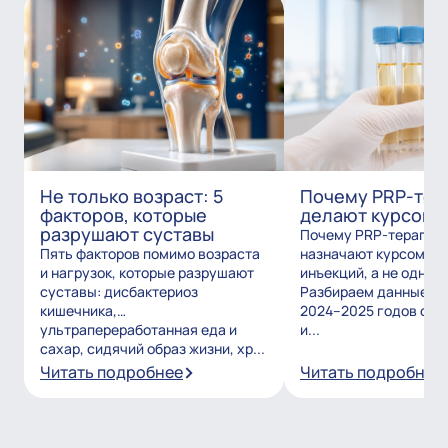
Не только возраст: 5
Почему PRP-тер
факторов, которые
делают курсом?
разрушают суставы
Почему PRP-терапию
Пять факторов помимо возраста
назначают курсом из
и нагрузок, которые разрушают
инъекций, а не одним
суставы: дисбактериоз
Разбираем данные и
кишечника,
2024–2025 годов о то
ультрапереработанная еда и
и...
сахар, сидячий образ жизни, хр...
Читать подробнее
Читать подробнее