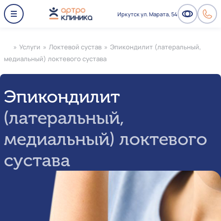
Иркутск ул. Марата, 54
»
Услуги
»
Локтевой сустав
»
Эпикондилит (латеральный,
медиальный) локтевого сустава
Эпикондилит
(латеральный,
медиальный) локтевого
сустава