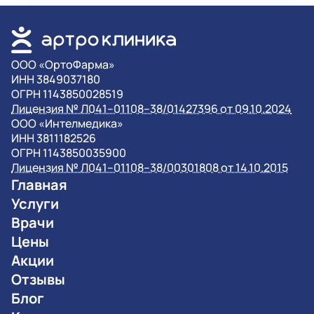
OOO «ОртоФарма»
ИНН 3849037180
ОГРН 1143850028519
Лицензия № Л041–01108–38/01427396 от 09.10.2024
OOO «Интелмедика»
ИНН 3811182526
ОГРН 1143850035900
Лицензия № Л041–01108–38/00301808 от 14.10.2015
Главная
Услуги
Врачи
Цены
Акции
Отзывы
Блог