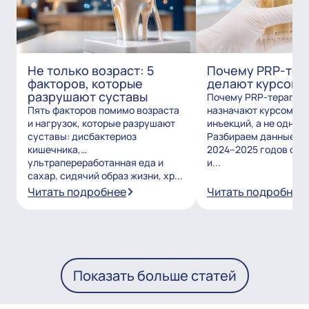
Не только возраст: 5
Почему PRP-тер
факторов, которые
делают курсом?
разрушают суставы
Почему PRP-терапию
Пять факторов помимо возраста
назначают курсом из
и нагрузок, которые разрушают
инъекций, а не одним
суставы: дисбактериоз
Разбираем данные и
кишечника,
2024–2025 годов о то
ультрапереработанная еда и
и...
сахар, сидячий образ жизни, хр...
Читать подробнее
Читать подробнее
Показать больше статей