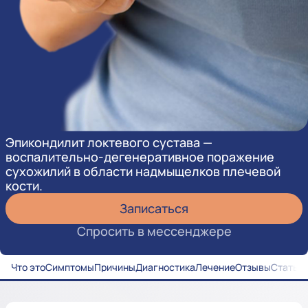
Эпикондилит локтевого сустава —
воспалительно-дегенеративное поражение
сухожилий в области надмыщелков плечевой
кости.
Записаться
Спросить в мессенджере
Что это
Симптомы
Причины
Диагностика
Лечение
Отзывы
Статьи