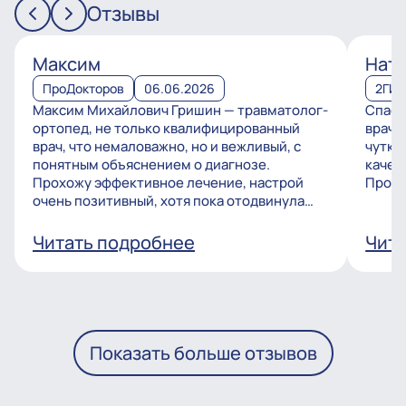
Отзывы
Максим
Ната
ПроДокторов
06.06.2026
2ГИ
Максим Михайлович Гришин — травматолог-
Спаси
ортопед, не только квалифицированный
врачу
врач, что немаловажно, но и вежливый, с
чутко
понятным объяснением о диагнозе.
качес
Прохожу эффективное лечение, настрой
Процв
очень позитивный, хотя пока отодвинула
операцию, но...
Читать подробнее
Чита
Показать больше отзывов