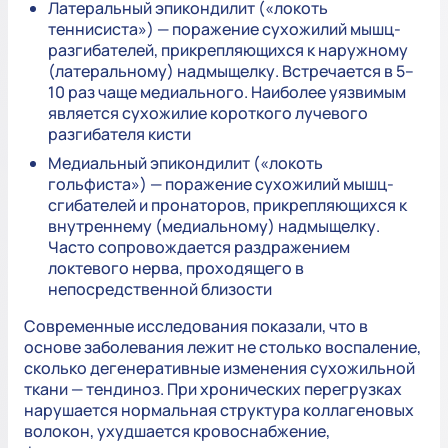
Латеральный эпикондилит («локоть
теннисиста») — поражение сухожилий мышц-
разгибателей, прикрепляющихся к наружному
(латеральному) надмыщелку. Встречается в 5–
10 раз чаще медиального. Наиболее уязвимым
является сухожилие короткого лучевого
разгибателя кисти
Медиальный эпикондилит («локоть
гольфиста») — поражение сухожилий мышц-
сгибателей и пронаторов, прикрепляющихся к
внутреннему (медиальному) надмыщелку.
Часто сопровождается раздражением
локтевого нерва, проходящего в
непосредственной близости
Современные исследования показали, что в
основе заболевания лежит не столько воспаление,
сколько дегенеративные изменения сухожильной
ткани — тендиноз. При хронических перегрузках
нарушается нормальная структура коллагеновых
волокон, ухудшается кровоснабжение,