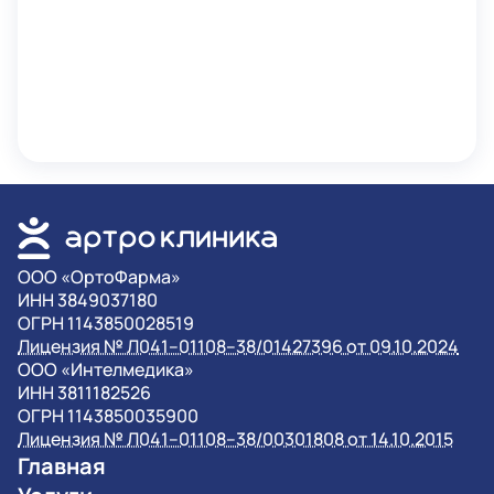
OOO «ОртоФарма»
ИНН 3849037180
ОГРН 1143850028519
Лицензия № Л041–01108–38/01427396 от 09.10.2024
OOO «Интелмедика»
ИНН 3811182526
ОГРН 1143850035900
Лицензия № Л041–01108–38/00301808 от 14.10.2015
Главная