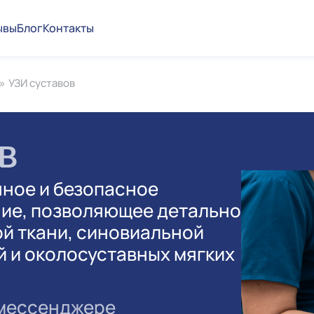
ывы
Блог
Контакты
»
УЗИ суставов
в
нное и безопасное
ние, позволяющее детально
й ткани, синовиальной
й и околосуставных мягких
 мессенджере