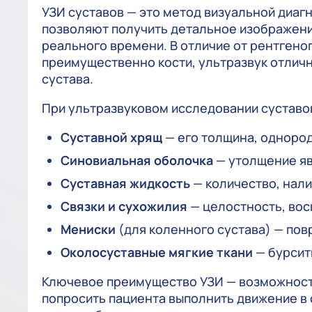
УЗИ суставов — это метод визуальной диаг
позволяют получить детальное изображени
реального времени. В отличие от рентгено
преимущественно кости, ультразвук отлич
сустава.
При ультразвуковом исследовании суставо
Суставной хрящ
— его толщина, однород
Синовиальная оболочка
— утолщение яв
Суставная жидкость
— количество, нали
Связки и сухожилия
— целостность, во
Мениски
(для коленного сустава) — по
Околосуставные мягкие ткани
— бурсит
Ключевое преимущество УЗИ — возможност
попросить пациента выполнить движение в 