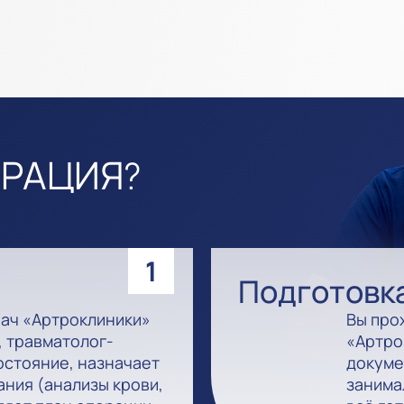
ЕРАЦИЯ?
1
Подготовк
рач «Артроклиники»
Вы про
 травматолог-
«Артро
остояние, назначает
докуме
ния (анализы крови,
занима