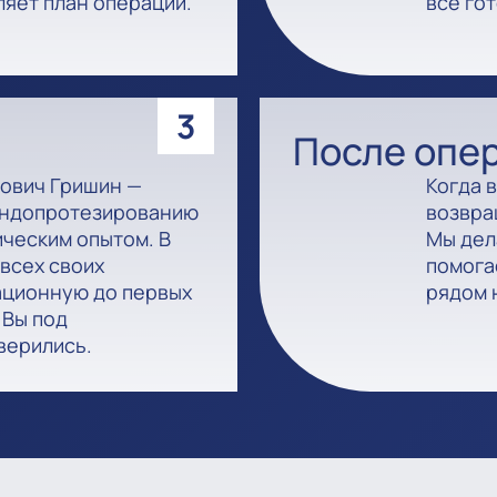
ляет план операции.
всё гот
3
После опе
лович Гришин —
Когда 
 эндопротезированию
возвра
ическим опытом. В
Мы дел
всех своих
помога
рационную до первых
рядом 
 Вы под
верились.