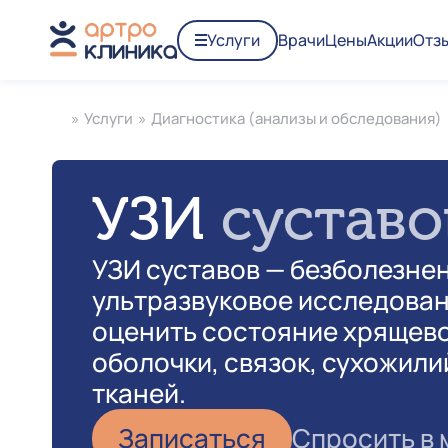
Услуги
Врачи
Цены
Акции
Отз
»
Услуги
»
Диагностика (анализы и обследования)
УЗИ
суставо
УЗИ суставов — безболезне
ультразвуковое исследова
оценить состояние хрящево
оболочки, связок, сухожили
тканей.
Записаться
Спросить в