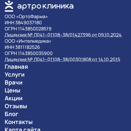
OOO «ОртоФарма»
ИНН 3849037180
ОГРН 1143850028519
Лицензия № Л041–01108–38/01427396 от 09.10.2024
OOO «Интелмедика»
ИНН 3811182526
ОГРН 1143850035900
Лицензия № Л041–01108–38/00301808 от 14.10.2015
Главная
Услуги
Врачи
Цены
Акции
Отзывы
Блог
Контакты
Карта сайта