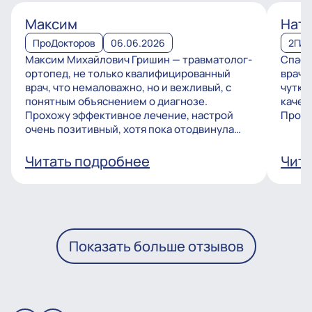
Максим
Ната
ПроДокторов
06.06.2026
2ГИ
Максим Михайлович Гришин — травматолог-
Спаси
ортопед, не только квалифицированный
врачу
врач, что немаловажно, но и вежливый, с
чутко
понятным объяснением о диагнозе.
качес
Прохожу эффективное лечение, настрой
Процв
очень позитивный, хотя пока отодвинула
операцию, но...
Читать подробнее
Чита
Показать больше отзывов