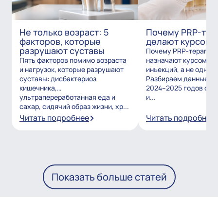
Не только возраст: 5
Почему PRP-тер
факторов, которые
делают курсом?
разрушают суставы
Почему PRP-терапию
Пять факторов помимо возраста
назначают курсом из
и нагрузок, которые разрушают
инъекций, а не одним
суставы: дисбактериоз
Разбираем данные и
кишечника,
2024–2025 годов о то
ультрапереработанная еда и
и...
сахар, сидячий образ жизни, хр...
Читать подробнее
Читать подробнее
Показать больше статей