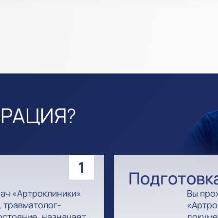
ЕРАЦИЯ?
1
Подготовк
рач «Артроклиники»
Вы про
 травматолог-
«Артро
остояние, назначает
докуме