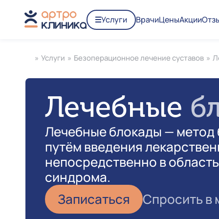
Услуги
Врачи
Цены
Акции
Отз
»
Услуги
»
Безоперационное лечение суставов
»
Л
Лечебные
б
Лечебные блокады — метод 
путём введения лекарствен
непосредственно в область
синдрома.
Записаться
Спросить в