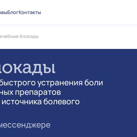
ывы
Блог
Контакты
ечебные блокады
локады
быстрого устранения боли
ных препаратов
 источника болевого
 мессенджере