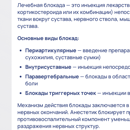
Лечебная блокада — это инъекция лекарств
кортикостероида или их комбинации) непос
ткани вокруг сустава, нервного ствола, мы
сустава.
Основные виды блокад:
Периартикулярные
— введение препарат
сухожилия, суставные сумки)
Внутрисуставные
— инъекция непосредс
Паравертебральные
— блокады в облас
боли
Блокады триггерных точек
— инъекции 
Механизм действия блокады заключается в
нервных окончаний. Анестетик блокирует п
противовоспалительный компонент уменьша
раздражения нервных структур.