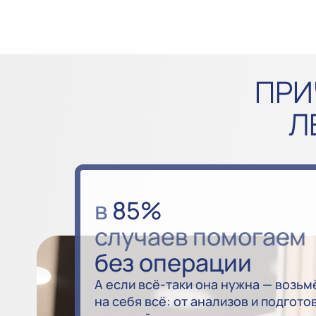
ПРИ
Л
в
85%
случаев помогаем
без операции
А если всё-таки она нужна — возьм
на себя всё: от анализов и подгото