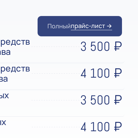
прайс-лист →
Полный
средств
3 500 ₽
ава
средств
4 100 ₽
ва
ых
3 500 ₽
ых
4 100 ₽