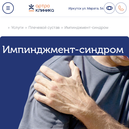
Иркутск ул. Марата, 54
»
Услуги
»
Плечевой сустав
»
Импинджмент-синдром
Импинджмент-синдром