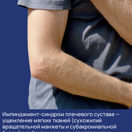
Импинджмент-синдром плечевого сустава —
ущемление мягких тканей (сухожилий
вращательной манжеты и субакромиальной