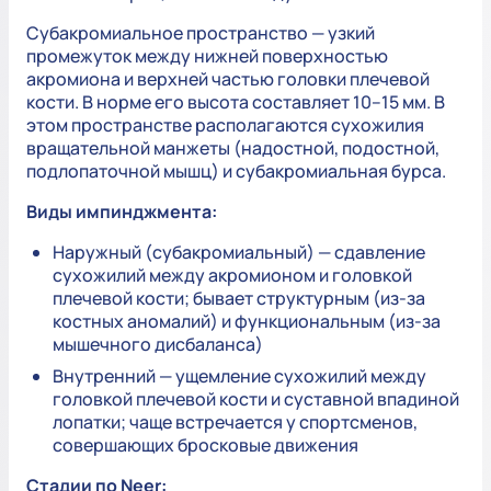
Субакромиальное пространство — узкий
промежуток между нижней поверхностью
акромиона и верхней частью головки плечевой
кости. В норме его высота составляет 10–15 мм. В
этом пространстве располагаются сухожилия
вращательной манжеты (надостной, подостной,
подлопаточной мышц) и субакромиальная бурса.
Виды импинджмента:
Наружный (субакромиальный) — сдавление
сухожилий между акромионом и головкой
плечевой кости; бывает структурным (из-за
костных аномалий) и функциональным (из-за
мышечного дисбаланса)
Внутренний — ущемление сухожилий между
головкой плечевой кости и суставной впадиной
лопатки; чаще встречается у спортсменов,
совершающих бросковые движения
Стадии по Neer: