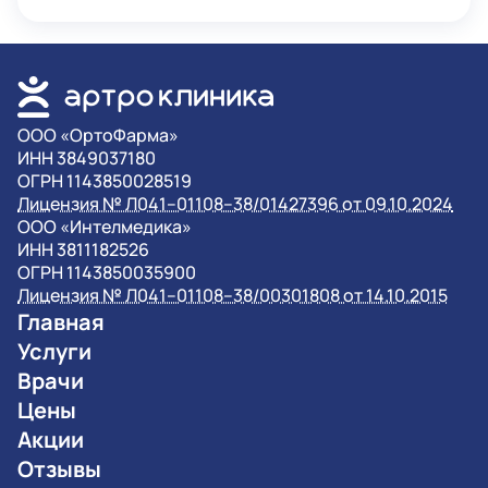
OOO «ОртоФарма»
ИНН 3849037180
ОГРН 1143850028519
Лицензия № Л041–01108–38/01427396 от 09.10.2024
OOO «Интелмедика»
ИНН 3811182526
ОГРН 1143850035900
Лицензия № Л041–01108–38/00301808 от 14.10.2015
Главная
Услуги
Врачи
Цены
Акции
Отзывы