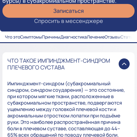
бурсы) в субакромиальном пространстве.
Записаться
Спросить в мессенджере
Что это
Симптомы
Причины
Диагностика
Лечение
Отзывы
Статьи
ЧТО ТАКОЕ ИМПИНДЖМЕНТ-СИНДРОМ
ПЛЕЧЕВОГО СУСТАВА
Импинджмент-синдром (субакромиальный
синдром, синдром соударения) — это состояние,
при котором мягкие ткани, расположенные в
субакромиальном пространстве, подвергаются
ущемлению между головкой плечевой кости и
акромиальным отростком лопатки при подъёме
руки. Это наиболее распространённая причина
боли в плечевом суставе, составляющая до 44–
65% всех обращений по поводу плечевой боли.