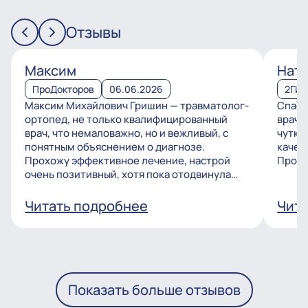
Отзывы
Максим
Ната
ПроДокторов
06.06.2026
2ГИ
Максим Михайлович Гришин — травматолог-
Спаси
ортопед, не только квалифицированный
врачу
врач, что немаловажно, но и вежливый, с
чутко
понятным объяснением о диагнозе.
качес
Прохожу эффективное лечение, настрой
Процв
очень позитивный, хотя пока отодвинула
операцию, но...
Читать подробнее
Чита
Показать больше отзывов