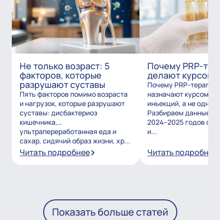
Не только возраст: 5
Почему PRP-тер
факторов, которые
делают курсом?
разрушают суставы
Почему PRP-терапию
Пять факторов помимо возраста
назначают курсом из
и нагрузок, которые разрушают
инъекций, а не одним
суставы: дисбактериоз
Разбираем данные и
кишечника,
2024–2025 годов о то
ультрапереработанная еда и
и...
сахар, сидячий образ жизни, хр...
Читать подробнее
Читать подробнее
Показать больше статей