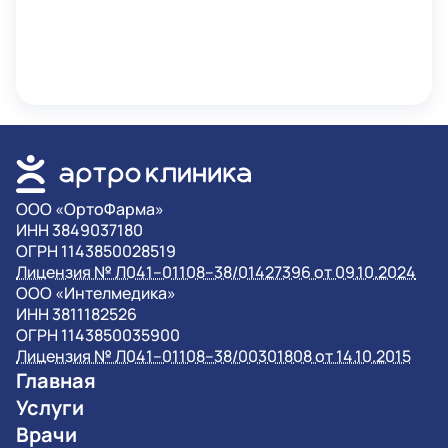
OOO «ОртоФарма»
ИНН 3849037180
ОГРН 1143850028519
Лицензия № Л041–01108–38/01427396 от 09.10.2024
OOO «Интелмедика»
ИНН 3811182526
ОГРН 1143850035900
Лицензия № Л041–01108–38/00301808 от 14.10.2015
Главная
Услуги
Врачи