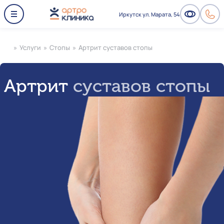
Иркутск ул. Марата, 54
»
Услуги
»
Стопы
»
Артрит суставов стопы
Артрит
суставов стопы