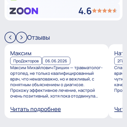
4.6
Отзывы
Максим
Ната
ПроДокторов
06.06.2026
2ГИ
Максим Михайлович Гришин — травматолог-
Спаси
ортопед, не только квалифицированный
врачу
врач, что немаловажно, но и вежливый, с
чутко
понятным объяснением о диагнозе.
качес
Прохожу эффективное лечение, настрой
Процв
очень позитивный, хотя пока отодвинула
операцию, но...
Читать подробнее
Чита