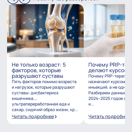
Не только возраст: 5
Почему PRP-тер
факторов, которые
делают курсом?
разрушают суставы
Почему PRP-терапию
Пять факторов помимо возраста
назначают курсом из
и нагрузок, которые разрушают
инъекций, а не одним
суставы: дисбактериоз
Разбираем данные и
кишечника,
2024–2025 годов о то
ультрапереработанная еда и
и...
сахар, сидячий образ жизни, хр...
Читать подробнее
Читать подробнее