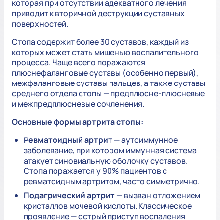
которая при отсутствии адекватного лечения
приводит к вторичной деструкции суставных
поверхностей.
Стопа содержит более 30 суставов, каждый из
которых может стать мишенью воспалительного
процесса. Чаще всего поражаются
плюснефаланговые суставы (особенно первый),
межфаланговые суставы пальцев, а также суставы
среднего отдела стопы — предплюсне-плюсневые
и межпредплюсневые сочленения.
Основные формы артрита стопы:
Ревматоидный артрит
— аутоиммунное
заболевание, при котором иммунная система
атакует синовиальную оболочку суставов.
Стопа поражается у 90% пациентов с
ревматоидным артритом, часто симметрично.
Подагрический артрит
— вызван отложением
кристаллов мочевой кислоты. Классическое
проявление — острый приступ воспаления