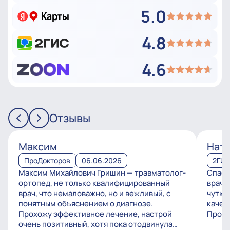
5.0
4.8
4.6
Отзывы
Максим
Ната
ПроДокторов
06.06.2026
2ГИ
Максим Михайлович Гришин — травматолог-
Спаси
ортопед, не только квалифицированный
врачу
врач, что немаловажно, но и вежливый, с
чутко
понятным объяснением о диагнозе.
качес
Прохожу эффективное лечение, настрой
Процв
очень позитивный, хотя пока отодвинула