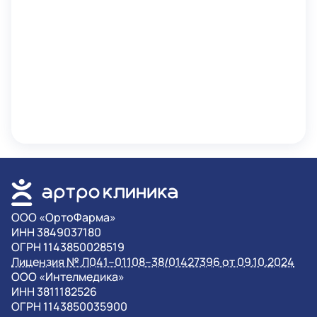
OOO «ОртоФарма»
ИНН 3849037180
ОГРН 1143850028519
Лицензия № Л041–01108–38/01427396 от 09.10.2024
OOO «Интелмедика»
ИНН 3811182526
ОГРН 1143850035900