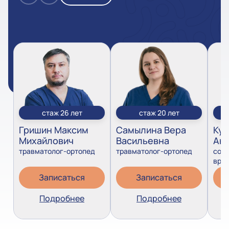
стаж 26 лет
стаж 20 лет
Гришин Максим
Самылина Вера
Кук
Михайлович
Васильевна
Ан
травматолог-ортопед
травматолог-ортопед
сосу
врач
Записаться
Записаться
Подробнее
Подробнее