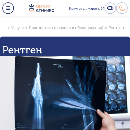
Иркутск ул. Марата, 54
»
Услуги
»
Диагностика (анализы и обследования)
»
Рентген
Рентген