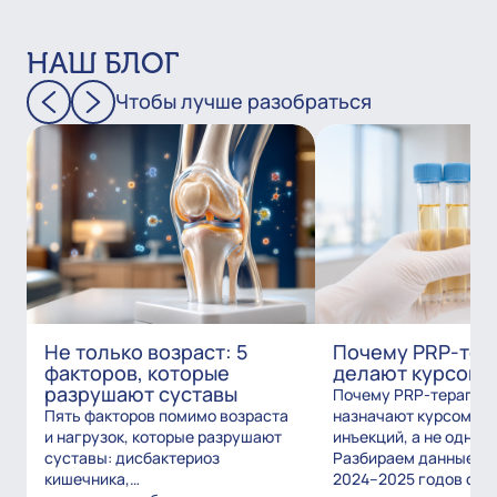
НАШ БЛОГ
Чтобы лучше разобраться
Не только возраст: 5
Почему PRP-тер
факторов, которые
делают курсом?
разрушают суставы
Почему PRP-терапию
Пять факторов помимо возраста
назначают курсом из
и нагрузок, которые разрушают
инъекций, а не одним
суставы: дисбактериоз
Разбираем данные и
кишечника,
2024–2025 годов о то