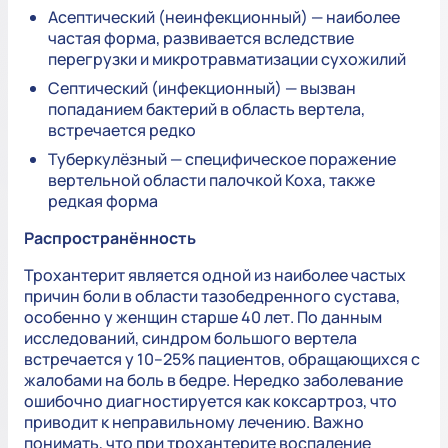
Асептический (неинфекционный) — наиболее
частая форма, развивается вследствие
перегрузки и микротравматизации сухожилий
Септический (инфекционный) — вызван
попаданием бактерий в область вертела,
встречается редко
Туберкулёзный — специфическое поражение
вертельной области палочкой Коха, также
редкая форма
Распространённость
Трохантерит является одной из наиболее частых
причин боли в области тазобедренного сустава,
особенно у женщин старше 40 лет. По данным
исследований, синдром большого вертела
встречается у 10–25% пациентов, обращающихся с
жалобами на боль в бедре. Нередко заболевание
ошибочно диагностируется как коксартроз, что
приводит к неправильному лечению. Важно
понимать, что при трохантерите воспаление