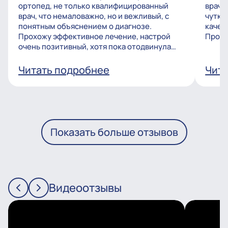
ортопед, не только квалифицированный
врачу
врач, что немаловажно, но и вежливый, с
чутко
понятным объяснением о диагнозе.
качес
Прохожу эффективное лечение, настрой
Процв
очень позитивный, хотя пока отодвинула
операцию, но...
Читать подробнее
Чита
Показать больше отзывов
Видеоотзывы