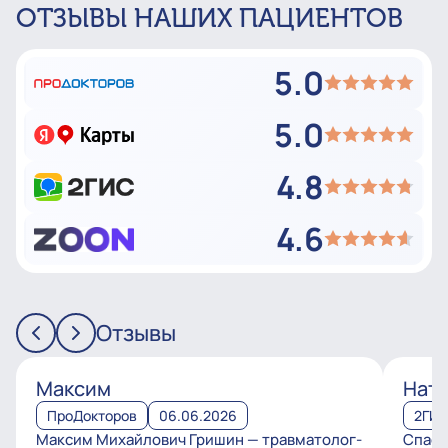
ОТЗЫВЫ НАШИХ ПАЦИЕНТОВ
5.0
5.0
4.8
4.6
Отзывы
Максим
Ната
ПроДокторов
06.06.2026
2ГИ
Максим Михайлович Гришин — травматолог-
Спаси