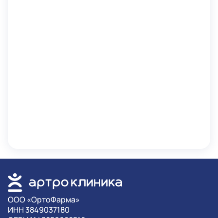
OOO «ОртоФарма»
ИНН 3849037180