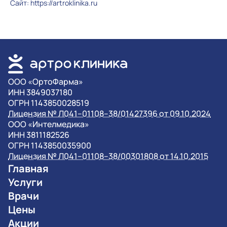
Сайт: https://artroklinika.ru
OOO «ОртоФарма»
ИНН 3849037180
ОГРН 1143850028519
Лицензия № Л041–01108–38/01427396 от 09.10.2024
OOO «Интелмедика»
ИНН 3811182526
ОГРН 1143850035900
Лицензия № Л041–01108–38/00301808 от 14.10.2015
Главная
Услуги
Врачи
Цены
Акции