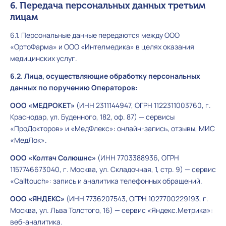
6. Передача персональных данных третьим
лицам
6.1. Персональные данные передаются между ООО
«ОртоФарма» и ООО «Интелмедика» в целях оказания
медицинских услуг.
6.2. Лица, осуществляющие обработку персональных
данных по поручению Операторов:
ООО «МЕДРОКЕТ»
(ИНН 2311144947, ОГРН 1122311003760, г.
Краснодар, ул. Буденного, 182, оф. 87) — сервисы
«ПроДокторов» и «МедФлекс»: онлайн-запись, отзывы, МИС
«МедЛок».
ООО «Колтач Солюшнс»
(ИНН 7703388936, ОГРН
1157746673040, г. Москва, ул. Складочная, 1, стр. 9) — сервис
«Calltouch»: запись и аналитика телефонных обращений.
ООО «ЯНДЕКС»
(ИНН 7736207543, ОГРН 1027700229193, г.
Москва, ул. Льва Толстого, 16) — сервис «Яндекс.Метрика»:
веб-аналитика.