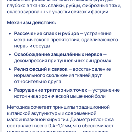
глубоко в тканях: спайки, рубцы, фиброзные тяжи,
склерозированные участки связок и фасций.
Механизм действия:
Рассечение спаек и рубцов
— устранение
механического препятствия, сдавливающего
нервы и сосуды
Освобождение защемлённых нервов
—
декомпрессия при туннельных синдромах
Релиз фасций и связок
— восстановление
нормального скольжения тканей друг
относительно друга
Разрушение триггерных точек
— устранение
источника хронической мышечной боли
Методика сочетает принципы традиционной
китайской акупунктуры и современной
малоинвазивной хирургии. Диаметр иглоножа
составляет всего 0,4–1,2 мм, что обеспечивает
минимальную травматичность — процедура