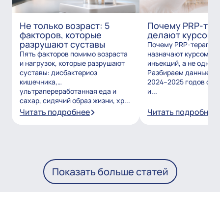
Не только возраст: 5
Почему PRP-тер
факторов, которые
делают курсом?
разрушают суставы
Почему PRP-терапию
Пять факторов помимо возраста
назначают курсом из
и нагрузок, которые разрушают
инъекций, а не одним
суставы: дисбактериоз
Разбираем данные и
кишечника,
2024–2025 годов о то
ультрапереработанная еда и
и...
сахар, сидячий образ жизни, хр...
Читать подробнее
Читать подробнее
Показать больше статей