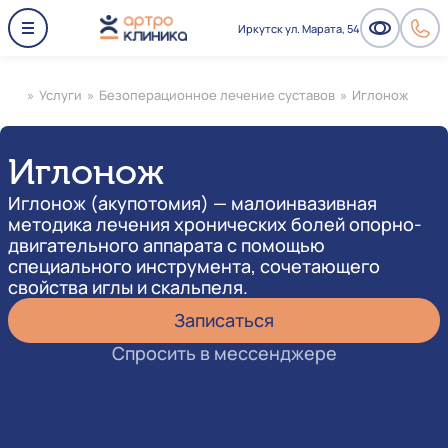
Иркутск ул. Марата, 54
»
Услуги
»
Безоперационное лечение суставов
»
Иглонож
Иглонож
Иглонож (акупотомия) — малоинвазивная
методика лечения хронических болей опорно-
двигательного аппарата с помощью
специального инструмента, сочетающего
свойства иглы и скальпеля.
Записаться
Спросить в мессенджере