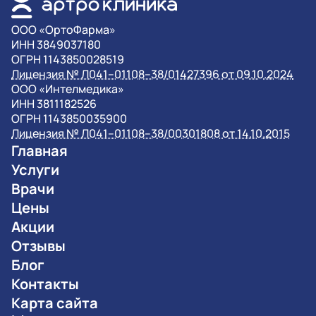
OOO «ОртоФарма»
ИНН 3849037180
ОГРН 1143850028519
Лицензия № Л041–01108–38/01427396 от 09.10.2024
OOO «Интелмедика»
ИНН 3811182526
ОГРН 1143850035900
Лицензия № Л041–01108–38/00301808 от 14.10.2015
Главная
Услуги
Врачи
Цены
Акции
Отзывы
Блог
Контакты
Карта сайта