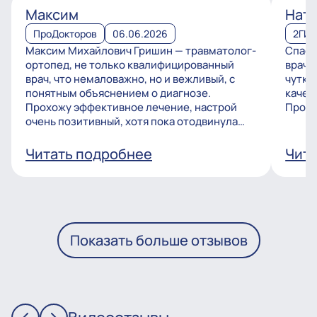
Максим
Ната
ПроДокторов
06.06.2026
2ГИ
Максим Михайлович Гришин — травматолог-
Спаси
ортопед, не только квалифицированный
врачу
врач, что немаловажно, но и вежливый, с
чутко
понятным объяснением о диагнозе.
качес
Прохожу эффективное лечение, настрой
Процв
очень позитивный, хотя пока отодвинула
операцию, но...
Читать подробнее
Чита
Показать больше отзывов