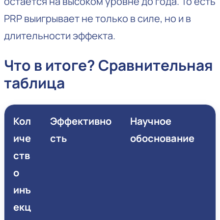
остается на высоком уровне до года. То есть
PRP выигрывает не только в силе, но и в
длительности эффекта.
Что в итоге? Сравнительная
таблица
Кол
Эффективно
Научное
иче
сть
обоснование
ств
о
инъ
екц