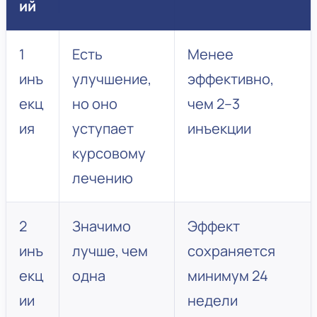
ий
1
Есть
Менее
инъ
улучшение,
эффективно,
екц
но оно
чем 2–3
ия
уступает
инъекции
курсовому
лечению
2
Значимо
Эффект
инъ
лучше, чем
сохраняется
екц
одна
минимум 24
ии
недели