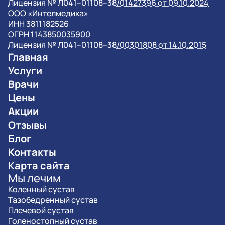
Лицензия № Л041–01108–38/01427396 от 09.10.2024
OOO «Интелмедика»
ИНН 3811182526
ОГРН 1143850035900
Лицензия № Л041–01108–38/00301808 от 14.10.2015
Главная
Услуги
Врачи
Цены
Акции
Отзывы
Блог
Контакты
Карта сайта
Мы лечим
Коленный сустав
Тазобедренный сустав
Плечевой сустав
Голеностопный сустав