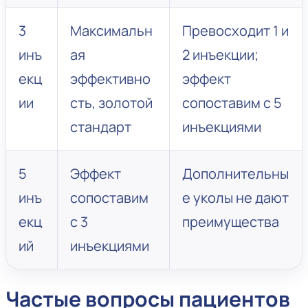
3
Максимальн
Превосходит 1 и
инъ
ая
2 инъекции;
екц
эффективно
эффект
ии
сть, золотой
сопоставим с 5
стандарт
инъекциями
5
Эффект
Дополнительны
инъ
сопоставим
е уколы не дают
екц
с 3
преимущества
ий
инъекциями
Частые вопросы пациентов