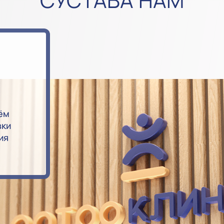
СУСТАВА НАМ
ём
вки
ия