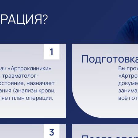
ЕРАЦИЯ?
1
Подготовк
рач «Артроклиники»
Вы про
 травматолог-
«Артро
остояние, назначает
докуме
ния (анализы крови,
занима
ляет план операции.
всё гот
3