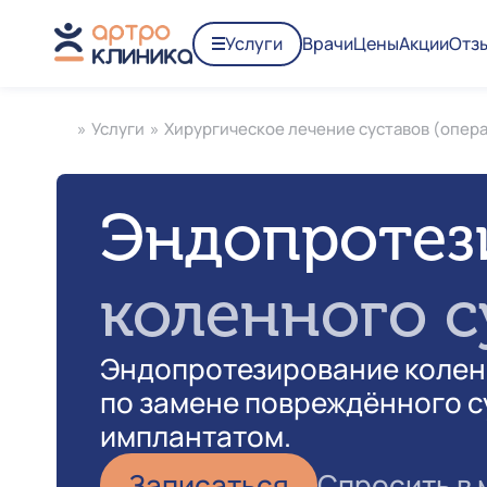
Услуги
Врачи
Цены
Акции
Отз
»
Услуги
»
Хирургическое лечение суставов (опер
Эндопротез
коленного с
Эндопротезирование колен
по замене повреждённого с
имплантатом.
Записаться
Спросить в