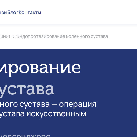
ывы
Блог
Контакты
ации)
»
Эндопротезирование коленного сустава
ирование
устава
ного сустава — операция
устава искусственным
 мессенджере