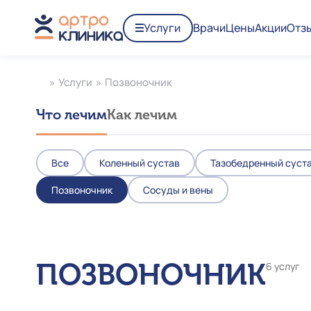
Услуги
Врачи
Цены
Акции
Отз
»
Услуги
»
Позвоночник
Что лечим
Как лечим
Все
Коленный сустав
Тазобедренный суст
Позвоночник
Сосуды и вены
ПОЗВОНОЧНИК
6 услуг