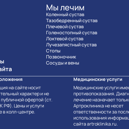
Мы лечим
Коленный сустав
Тазобедренный сустав
Плечевой сустав
Голеностопный сустав
Локтевой сустав
Лучезапястный сустав
Стопы
Позвоночник
ты
Сосуды и вены
айта
оложения
Медицинские услуги
ия на сайте носит
Медицинские услуги име
тельный характер и не
противопоказания. Диагн
 публичной офертой (ст.
лечение назначает тольк
ГК РФ). Цены и услуги
Артроклиника не несет
е в колл-центре.
ответственности за пос
использования информац
сайта artroklinika.ru.