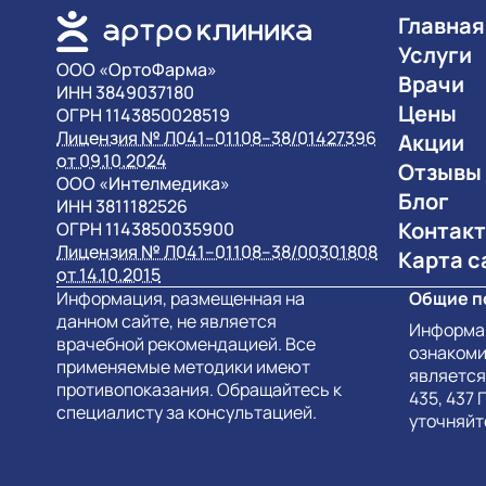
Главная
Услуги
OOO «ОртоФарма»
Врачи
ИНН 3849037180
Цены
ОГРН 1143850028519
Лицензия № Л041–01108–38/01427396
Акции
от 09.10.2024
Отзывы
OOO «Интелмедика»
Блог
ИНН 3811182526
Контак
ОГРН 1143850035900
Лицензия № Л041–01108–38/00301808
Карта с
от 14.10.2015
Информация, размещенная на
Общие п
данном сайте, не является
Информац
врачебной рекомендацией. Все
ознакоми
применяемые методики имеют
является
противопоказания. Обращайтесь к
435, 437 
специалисту за консультацией.
уточняйт