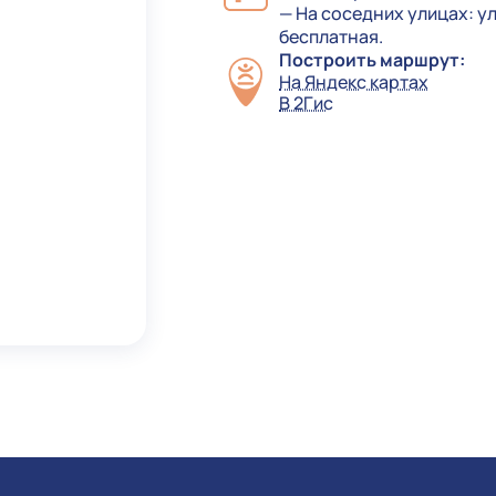
— На соседних улицах: ул
бесплатная.
Построить маршрут:
На Яндекс картах
В 2Гис