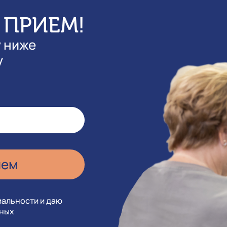
 ПРИЕМ!
у ниже
у
иальности и даю
нных