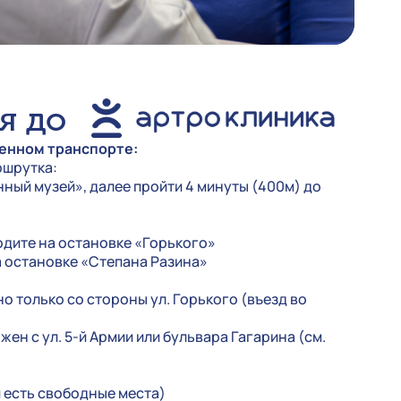
я до
енном транспорте:
ршрутка:
ный музей», далее пройти 4 минуты (400м) до
одите на остановке «Горького»
а остановке «Степана Разина»
о только со стороны ул. Горького (въезд во
ен с ул. 5-й Армии или бульвара Гагарина (см.
и есть свободные места)