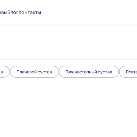
ывы
Блог
Контакты
ав
Плечевой сустав
Голеностопный сустав
Локт