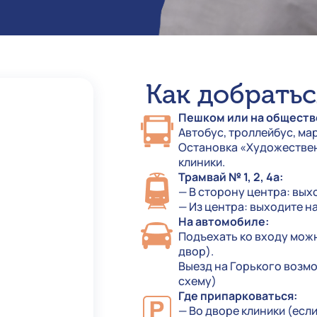
Как добратьс
Пешком или на обществ
Автобус, троллейбус, ма
Остановка «Художествен
клиники.
Трамвай № 1, 2, 4а:
— В сторону центра: вых
— Из центра: выходите н
На автомобиле:
Подъехать ко входу можн
двор).
Выезд на Горького возмож
схему)
Где припарковаться:
— Во дворе клиники (есл