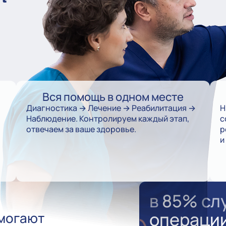
Вся помощь в одном месте
Диагностика → Лечение → Реабилитация →
Н
Наблюдение. Контролируем каждый этап,
с
отвечаем за ваше здоровье.
р
и
в
85%
сл
операци
омогают