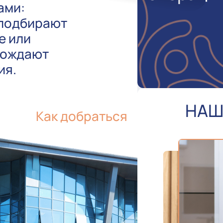
ами:
 подбирают
е или
вождают
ия.
НАШ
Как добраться