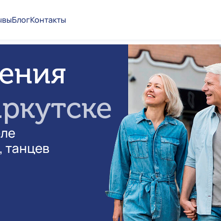
ывы
Блог
Контакты
ения
Иркутске
еле
, танцев