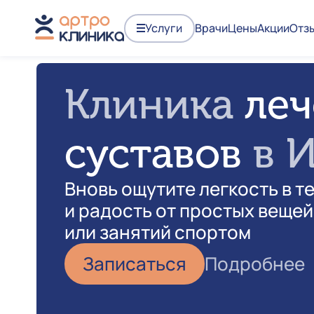
Услуги
Врачи
Цены
Акции
Отз
Клиника
леч
суставов
в 
Вновь ощутите легкость в т
и радость от простых вещей
или занятий спортом
Записаться
Подробнее