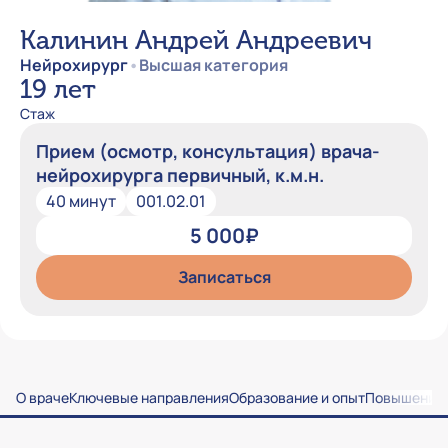
Калинин Андрей Андреевич
Нейрохирург
•
Высшая категория
19 лет
Стаж
Прием (осмотр, консультация) врача-
нейрохирурга первичный, к.м.н.
40 минут
001.02.01
5 000₽
Записаться
О враче
Ключевые направления
Образование и опыт
Повышение 