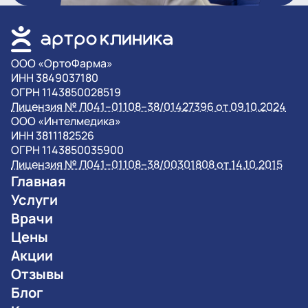
OOO «ОртоФарма»
ИНН 3849037180
ОГРН 1143850028519
Лицензия № Л041–01108–38/01427396 от 09.10.2024
OOO «Интелмедика»
ИНН 3811182526
ОГРН 1143850035900
Лицензия № Л041–01108–38/00301808 от 14.10.2015
Главная
Услуги
Врачи
Цены
Акции
Отзывы
Блог