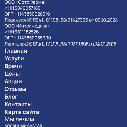
OOO «ОртоФарма»
ИНН 3849037180
ОГРН 1143850028519
Лицензия № Л041–01108–38/01427396 от 09.10.2024
OOO «Интелмедика»
ИНН 3811182526
ОГРН 1143850035900
Лицензия № Л041–01108–38/00301808 от 14.10.2015
Главная
Услуги
Врачи
Цены
Акции
Отзывы
Блог
Контакты
Карта сайта
Мы лечим
Коленный сустав