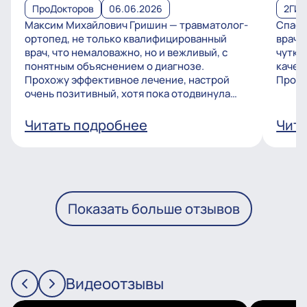
ПроДокторов
06.06.2026
2ГИ
Максим Михайлович Гришин — травматолог-
Спаси
ортопед, не только квалифицированный
врачу
врач, что немаловажно, но и вежливый, с
чутко
понятным объяснением о диагнозе.
качес
Прохожу эффективное лечение, настрой
Процв
очень позитивный, хотя пока отодвинула
операцию, но...
Читать подробнее
Чита
Показать больше отзывов
Видеоотзывы