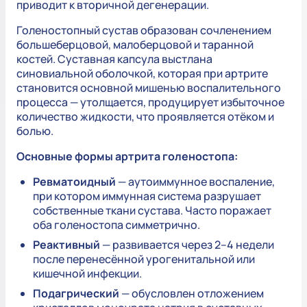
приводит к вторичной дегенерации.
Голеностопный сустав образован сочленением
большеберцовой, малоберцовой и таранной
костей. Суставная капсула выстлана
синовиальной оболочкой, которая при артрите
становится основной мишенью воспалительного
процесса — утолщается, продуцирует избыточное
количество жидкости, что проявляется отёком и
болью.
Основные формы артрита голеностопа:
Ревматоидный
— аутоиммунное воспаление,
при котором иммунная система разрушает
собственные ткани сустава. Часто поражает
оба голеностопа симметрично.
Реактивный
— развивается через 2–4 недели
после перенесённой урогенитальной или
кишечной инфекции.
Подагрический
— обусловлен отложением