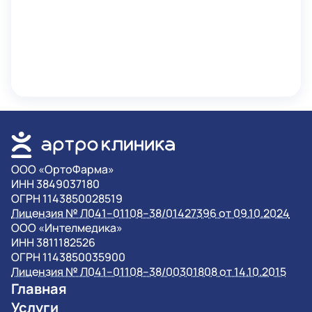
OOO «ОртоФарма»
ИНН 3849037180
ОГРН 1143850028519
Лицензия № Л041–01108–38/01427396 от 09.10.2024
OOO «Интелмедика»
ИНН 3811182526
ОГРН 1143850035900
Лицензия № Л041–01108–38/00301808 от 14.10.2015
Главная
Услуги