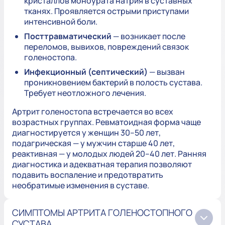
кристаллов моноурата натрия в суставных
тканях. Проявляется острыми приступами
интенсивной боли.
Посттравматический
— возникает после
переломов, вывихов, повреждений связок
голеностопа.
Инфекционный (септический)
— вызван
проникновением бактерий в полость сустава.
Требует неотложного лечения.
Артрит голеностопа встречается во всех
возрастных группах. Ревматоидная форма чаще
диагностируется у женщин 30–50 лет,
подагрическая — у мужчин старше 40 лет,
реактивная — у молодых людей 20–40 лет. Ранняя
диагностика и адекватная терапия позволяют
подавить воспаление и предотвратить
необратимые изменения в суставе.
СИМПТОМЫ АРТРИТА ГОЛЕНОСТОПНОГО
СУСТАВА