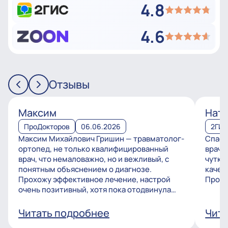
4.8
4.6
Отзывы
Максим
Ната
ПроДокторов
06.06.2026
2ГИ
Максим Михайлович Гришин — травматолог-
Спаси
ортопед, не только квалифицированный
врачу
врач, что немаловажно, но и вежливый, с
чутко
понятным объяснением о диагнозе.
качес
Прохожу эффективное лечение, настрой
Процв
очень позитивный, хотя пока отодвинула
операцию, но...
Читать подробнее
Чита