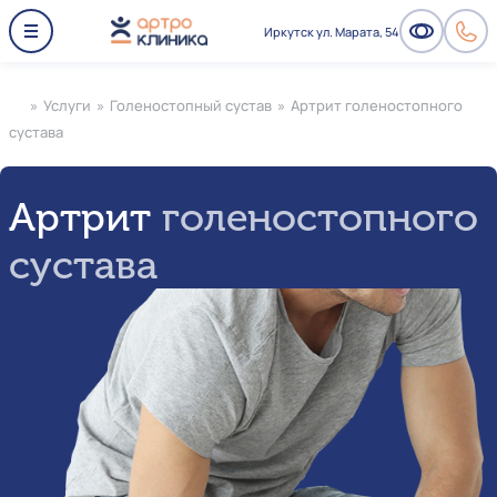
Иркутск ул. Марата, 54
»
Услуги
»
Голеностопный сустав
»
Артрит голеностопного
сустава
Артрит
голеностопного
сустава