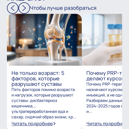
Чтобы лучше разобраться
Не только возраст: 5
Почему PRP-тер
факторов, которые
делают курсом?
разрушают суставы
Почему PRP-терапию
Пять факторов помимо возраста
назначают курсом из
и нагрузок, которые разрушают
инъекций, а не одним
суставы: дисбактериоз
Разбираем данные и
кишечника,
2024–2025 годов о то
ультрапереработанная еда и
и...
сахар, сидячий образ жизни, хр...
Читать подробнее
Читать подробнее