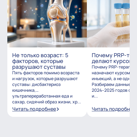
Не только возраст: 5
Почему PRP-тер
факторов, которые
делают курсом?
разрушают суставы
Почему PRP-терапию
Пять факторов помимо возраста
назначают курсом из
и нагрузок, которые разрушают
инъекций, а не одним
суставы: дисбактериоз
Разбираем данные и
кишечника,
2024–2025 годов о то
ультрапереработанная еда и
и...
сахар, сидячий образ жизни, хр...
Читать подробнее
Читать подробнее