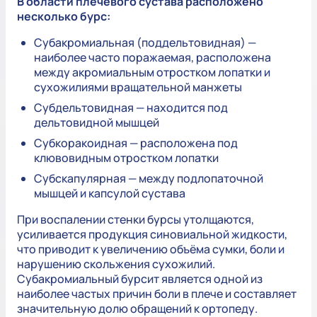
В области плечевого сустава расположено
несколько бурс:
Субакромиальная (поддельтовидная) —
наиболее часто поражаемая, расположена
между акромиальным отростком лопатки и
сухожилиями вращательной манжеты
Субдельтовидная — находится под
дельтовидной мышцей
Субкоракоидная — расположена под
клювовидным отростком лопатки
Субскапулярная — между подлопаточной
мышцей и капсулой сустава
При воспалении стенки бурсы утолщаются,
усиливается продукция синовиальной жидкости,
что приводит к увеличению объёма сумки, боли и
нарушению скольжения сухожилий.
Субакромиальный бурсит является одной из
наиболее частых причин боли в плече и составляет
значительную долю обращений к ортопеду.