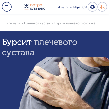
Иркутск ул. Марата, 54
»
Услуги
»
Плечевой сустав
»
Бурсит плечевого сустава
Бурсит
плечевого
сустава