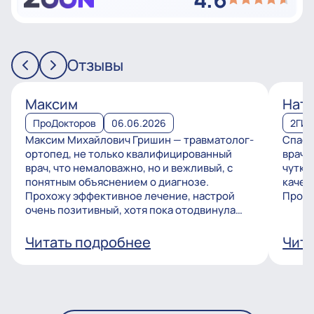
Отзывы
Максим
Ната
ПроДокторов
06.06.2026
2ГИ
Максим Михайлович Гришин — травматолог-
Спаси
ортопед, не только квалифицированный
врачу
врач, что немаловажно, но и вежливый, с
чутко
понятным объяснением о диагнозе.
качес
Прохожу эффективное лечение, настрой
Процв
очень позитивный, хотя пока отодвинула
операцию, но...
Читать подробнее
Чита