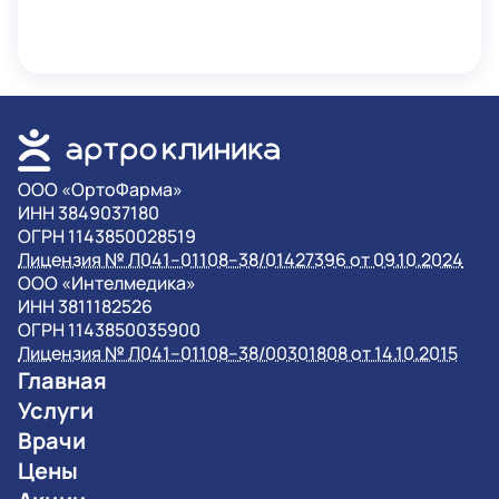
OOO «ОртоФарма»
ИНН 3849037180
ОГРН 1143850028519
Лицензия № Л041–01108–38/01427396 от 09.10.2024
OOO «Интелмедика»
ИНН 3811182526
ОГРН 1143850035900
Лицензия № Л041–01108–38/00301808 от 14.10.2015
Главная
Услуги
Врачи
Цены