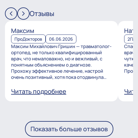
Отзывы
Максим
Ната
ПроДокторов
06.06.2026
2ГИ
Максим Михайлович Гришин — травматолог-
Спаси
ортопед, не только квалифицированный
врачу
врач, что немаловажно, но и вежливый, с
чутко
понятным объяснением о диагнозе.
качес
Прохожу эффективное лечение, настрой
Процв
очень позитивный, хотя пока отодвинула
операцию, но...
Читать подробнее
Чита
Показать больше отзывов