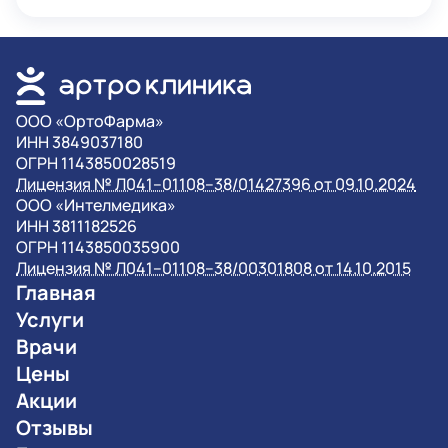
OOO «ОртоФарма»
ИНН 3849037180
ОГРН 1143850028519
Лицензия № Л041–01108–38/01427396 от 09.10.2024
OOO «Интелмедика»
ИНН 3811182526
ОГРН 1143850035900
Лицензия № Л041–01108–38/00301808 от 14.10.2015
Главная
Услуги
Врачи
Цены
Акции
Отзывы