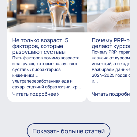
Не только возраст: 5
Почему PRP-тер
факторов, которые
делают курсом?
разрушают суставы
Почему PRP-терапию
Пять факторов помимо возраста
назначают курсом из
и нагрузок, которые разрушают
инъекций, а не одним
суставы: дисбактериоз
Разбираем данные и
кишечника,
2024–2025 годов о то
ультрапереработанная еда и
и...
сахар, сидячий образ жизни, хр...
Читать подробнее
Читать подробнее
Показать больше статей