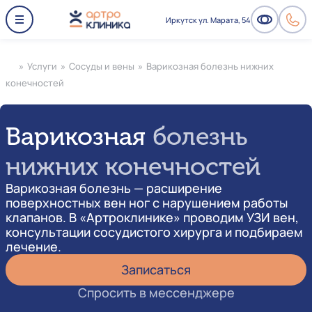
Иркутск ул. Марата, 54
»
Услуги
»
Сосуды и вены
»
Варикозная болезнь нижних
конечностей
Варикозная
болезнь
нижних конечностей
Варикозная болезнь — расширение
поверхностных вен ног с нарушением работы
клапанов. В «Артроклинике» проводим УЗИ вен,
консультации сосудистого хирурга и подбираем
лечение.
Записаться
Спросить в мессенджере