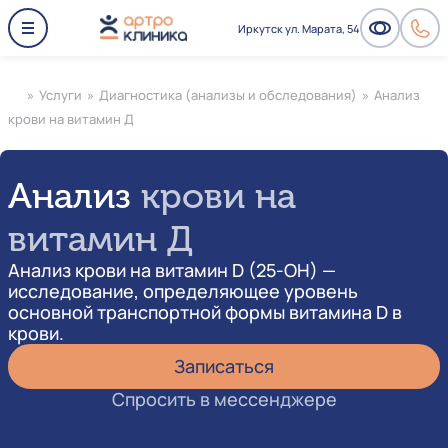
Иркутск ул. Марата, 54
»
Услуги
»
Диагностика (анализы и обследования)
»
Анализ
крови на витамин Д
Анализ
крови на
витамин Д
Анализ крови на витамин D (25-OH) —
исследование, определяющее уровень
основной транспортной формы витамина D в
крови.
Записаться
Спросить в мессенджере