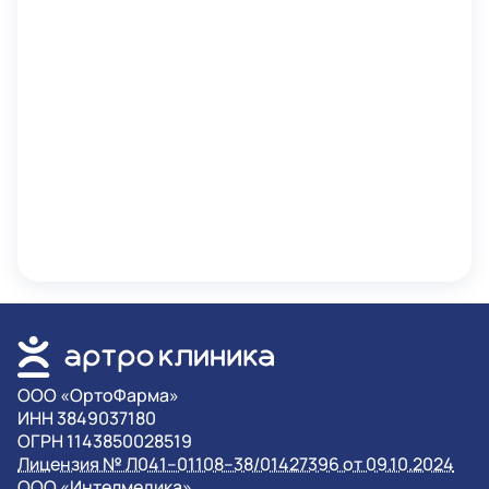
OOO «ОртоФарма»
ИНН 3849037180
ОГРН 1143850028519
Лицензия № Л041–01108–38/01427396 от 09.10.2024
OOO «Интелмедика»