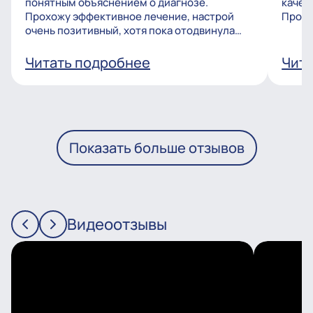
понятным объяснением о диагнозе.
качес
Прохожу эффективное лечение, настрой
Процв
очень позитивный, хотя пока отодвинула
операцию, но...
Читать подробнее
Чита
Показать больше отзывов
Видеоотзывы