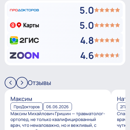
5.0
5.0
4.8
4.6
Отзывы
Максим
Ната
ПроДокторов
06.06.2026
2ГИ
Максим Михайлович Гришин — травматолог-
Спаси
ортопед, не только квалифицированный
врачу
врач, что немаловажно, но и вежливый, с
чутко