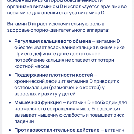
основным индикатором обеспеченности
организма витамином D и используется врачами во
всём мире для оценки статуса витамина D.
Витамин D играет исключительную роль в
здоровье опорно-двигательного аппарата:
Регуляция кальциевого обмена
— витамин D
обеспечивает всасывание кальция в кишечнике.
При его дефиците даже достаточное
потребление кальция не спасает от потери
костной массы
Поддержание плотности костей
—
хронический дефицит витамина D приводит к
остеомаляции (размягчению костей) у
взрослых и рахиту у детей
Мышечная функция
— витамин D необходим для
нормального сокращения мышц. Его дефицит
вызывает мышечную слабость и повышает риск
падений
Противовоспалительное действие
— витамин