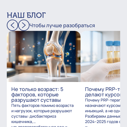
НАШ БЛОГ
Чтобы лучше разобраться
Не только возраст: 5
Почему PRP-тер
факторов, которые
делают курсом?
разрушают суставы
Почему PRP-терапию
Пять факторов помимо возраста
назначают курсом из
и нагрузок, которые разрушают
инъекций, а не одним
суставы: дисбактериоз
Разбираем данные и
кишечника,
2024–2025 годов о то
ультрапереработанная еда и
и...