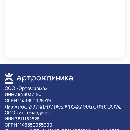
OOO «ОртоФарма»
ИНН 3849037180
ОГРН 1143850028519
Лицензия № Л041–01108–38/01427396 от 09.10.2024
OOO «Интелмедика»
ИНН 3811182526
ОГРН 1143850035900