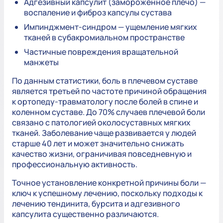
Адгезивный капсулит (замороженное плечо) —
воспаление и фиброз капсулы сустава
Импинджмент-синдром — ущемление мягких
тканей в субакромиальном пространстве
Частичные повреждения вращательной
манжеты
По данным статистики, боль в плечевом суставе
является третьей по частоте причиной обращения
к ортопеду-травматологу после болей в спине и
коленном суставе. До 70% случаев плечевой боли
связано с патологией околосуставных мягких
тканей. Заболевание чаще развивается у людей
старше 40 лет и может значительно снижать
качество жизни, ограничивая повседневную и
профессиональную активность.
Точное установление конкретной причины боли —
ключ к успешному лечению, поскольку подходы к
лечению тендинита, бурсита и адгезивного
капсулита существенно различаются.