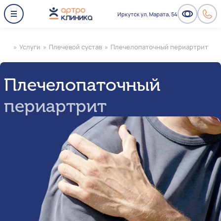
Иркутск ул. Марата, 54
»
Услуги
»
Плечевой сустав
»
Плечелопаточный периартрит
Плечелопаточный
периартрит