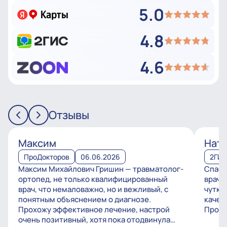
5.0
4.8
4.6
Отзывы
Максим
Ната
ПроДокторов
06.06.2026
2ГИ
Максим Михайлович Гришин — травматолог-
Спаси
ортопед, не только квалифицированный
врачу
врач, что немаловажно, но и вежливый, с
чутко
понятным объяснением о диагнозе.
качес
Прохожу эффективное лечение, настрой
Процв
очень позитивный, хотя пока отодвинула