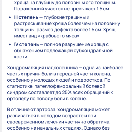
хряща на глубину до половины его толщины.
Поражённый участок не превышает 1,5 см
III степень
— глубокие трещины и
растрескивание хряща более чем на половину
толщины, размер дефекта более 1,5 см. Хрящ
имеет вид «крабового мяса»
IV степень
— полное разрушение хряща с
обнажением подлежащей субхондральной
кости
Хондромаляция надколенника — одна из наиболее
частых причин боли в передней части колена,
особенно у молодых людей и подростков. По
статистике, пателлофеморальный болевой
синдром составляет до 25% всех обращений к
ортопеду по поводу боли в колене.
В отличие от артроза, хондромаляция может
развиваться в молодом возрасте и при
своевременном лечении частично обратима,
особенно на начальных стадиях. Однако без