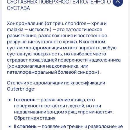
СУСТАВНЫХ ПОВЕРХНОСТЕЙ КОЛЕННОГО
СУСТАВА
Хондромаляция (от греч. chondros — хрящ и
malakia — мягкость) — это патологическое
размягчение, разволокнение и постепенное
разрушение суставного хряща. В коленном
суставе хондромаляция может поражать любую
суставную поверхность, но наиболее часто
страдает хрящ задней поверхности надколенника
(хондромаляция надколенника, или
пателлофеморальный болевой синдром).
Степени хондромаляции по классификации
Outerbridge:
I степень
— размягчение хряща, его
поверхность остаётся гладкой, но при
надавливании зондом хрящ «проминается».
Обратимая стадия
II степень
— появление трещин и разволокнение