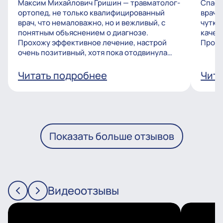
Максим Михайлович Гришин — травматолог-
Спаси
ортопед, не только квалифицированный
врачу
врач, что немаловажно, но и вежливый, с
чутко
понятным объяснением о диагнозе.
качес
Прохожу эффективное лечение, настрой
Процв
очень позитивный, хотя пока отодвинула
операцию, но...
Читать подробнее
Чита
Показать больше отзывов
Видеоотзывы