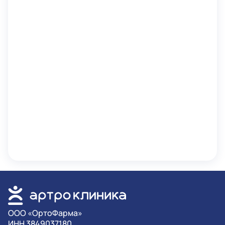
OOO «ОртоФарма»
ИНН 3849037180