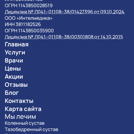
ОГРН 1143850028519
Лицензия № Л041–01108–38/01427396 от 09.10.2024
OOO «Интелмедика»
ИНН 3811182526
ОГРН 1143850035900
Лицензия № Л041–01108–38/00301808 от 14.10.2015
Главная
Услуги
Врачи
Цены
Акции
Отзывы
Блог
Контакты
Карта сайта
Мы лечим
Коленный сустав
Тазобедренный сустав