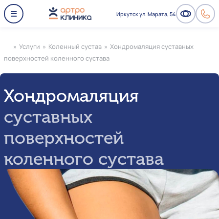
Иркутск ул. Марата, 54
»
Услуги
»
Коленный сустав
»
Хондромаляция суставных
поверхностей коленного сустава
Хондромаляция
суставных
поверхностей
коленного сустава