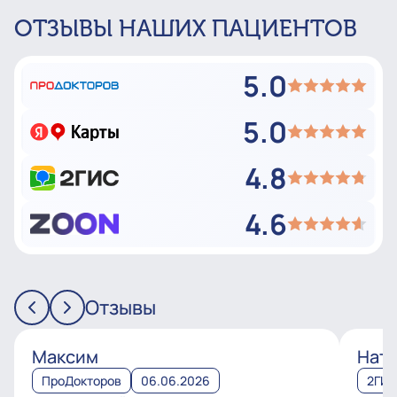
ОТЗЫВЫ НАШИХ ПАЦИЕНТОВ
5.0
5.0
4.8
4.6
Отзывы
Максим
Ната
ПроДокторов
06.06.2026
2ГИ