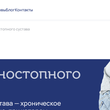
ывы
Блог
Контакты
топного сустава
ностопного
тава — хроническое