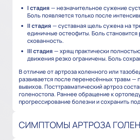
I стадия
— незначительное сужение суст
Боль появляется только после интенсивн
II стадия
— суставная щель сужена на тр
единичные остеофиты. Боль становится 
скованность.
III стадия
— хрящ практически полность
движения резко ограничены. Боль сохра
В отличие от артроза коленного или тазобе
развивается после перенесённых травм — 
вывихов. Посттравматический артроз соста
голеностопа. Раннее обращение к ортопед
прогрессирование болезни и сохранить под
СИМПТОМЫ АРТРОЗА ГОЛЕ