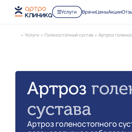
Услуги
Врачи
Цены
Акции
Отз
»
Услуги
»
Голеностопный сустав
»
Артроз голенос
Артроз
голе
сустава
Артроз голеностопного сус