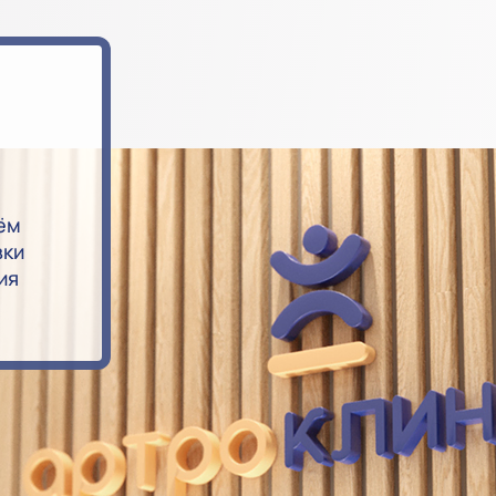
ём
вки
ия