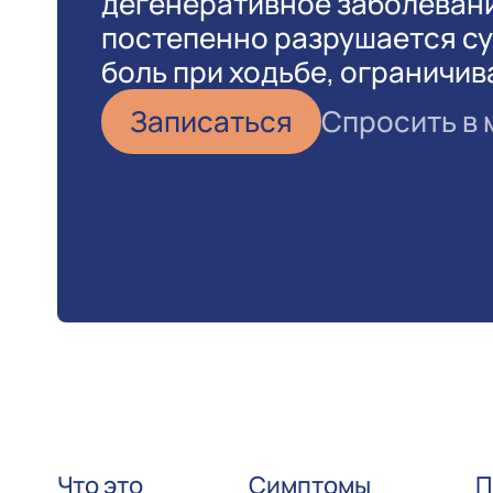
дегенеративное заболевани
постепенно разрушается су
боль при ходьбе, ограничи
Записаться
Спросить в
Что это
Симптомы
П