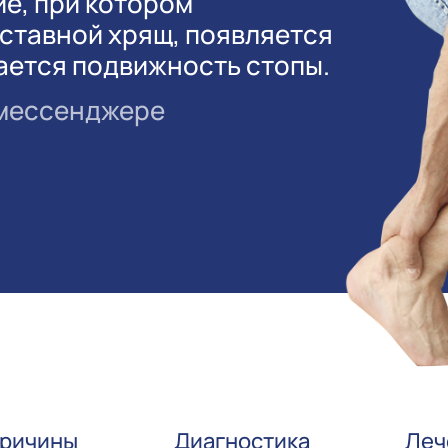
е, при котором
ставной хрящ, появляется
вается подвижность стопы.
 мессенджере
ричины
Диагностика
Леч