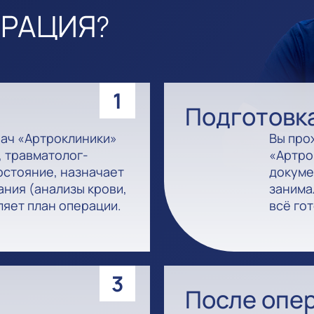
ЕРАЦИЯ?
1
Подготовк
рач «Артроклиники»
Вы про
 травматолог-
«Артро
остояние, назначает
докуме
ния (анализы крови,
занима
ляет план операции.
всё гот
3
После опе