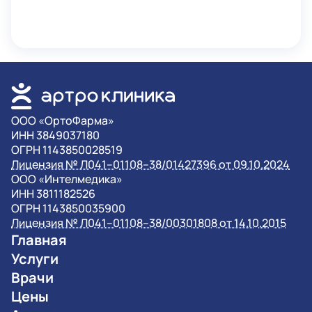
OOO «ОртоФарма»
ИНН 3849037180
ОГРН 1143850028519
Лицензия № Л041–01108–38/01427396 от 09.10.2024
OOO «Интелмедика»
ИНН 3811182526
ОГРН 1143850035900
Лицензия № Л041–01108–38/00301808 от 14.10.2015
Главная
Услуги
Врачи
Цены