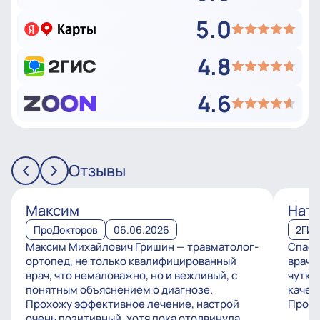
5.0
4.8
4.6
Отзывы
Максим
Ната
ПроДокторов
06.06.2026
2ГИ
Максим Михайлович Гришин — травматолог-
Спаси
ортопед, не только квалифицированный
врачу
врач, что немаловажно, но и вежливый, с
чутко
понятным объяснением о диагнозе.
качес
Прохожу эффективное лечение, настрой
Процв
очень позитивный, хотя пока отодвинула