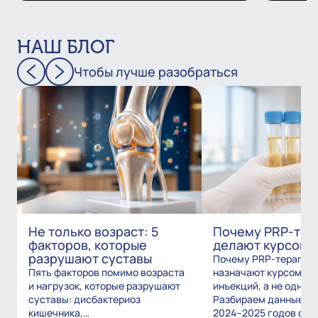
НАШ БЛОГ
Чтобы лучше разобраться
Не только возраст: 5
Почему PRP-тер
факторов, которые
делают курсом?
разрушают суставы
Почему PRP-терапию
Пять факторов помимо возраста
назначают курсом из
и нагрузок, которые разрушают
инъекций, а не одним
суставы: дисбактериоз
Разбираем данные и
кишечника,
2024–2025 годов о то