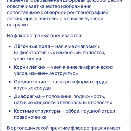
пациента. Современная цифровая флюорография
обеспечивает качество изображения,
сопоставимое с обзорной рентгенографией
лёгких, при значительно меньшей лучевой
нагрузке.
На флюорограмме оцениваются:
Лёгочные поля
— наличие очаговых и
инфильтративных изменений, полостей,
уплотнений
Корни лёгких
— увеличение лимфатических
узлов, изменение структуры
Средостение
— размеры и форма сердца,
крупные сосуды
Диафрагма
— положение, подвижность,
наличие жидкости в плевральных полостях
Костные структуры
— рёбра, грудной отдел
позвоночника
В ортопедической практике флюорография имеет