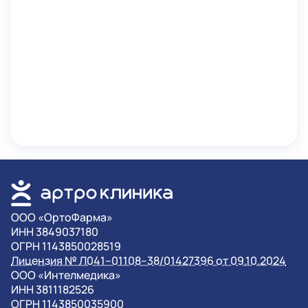
OOO «ОртоФарма»
ИНН 3849037180
ОГРН 1143850028519
Лицензия № Л041–01108–38/01427396 от 09.10.2024
OOO «Интелмедика»
ИНН 3811182526
ОГРН 1143850035900