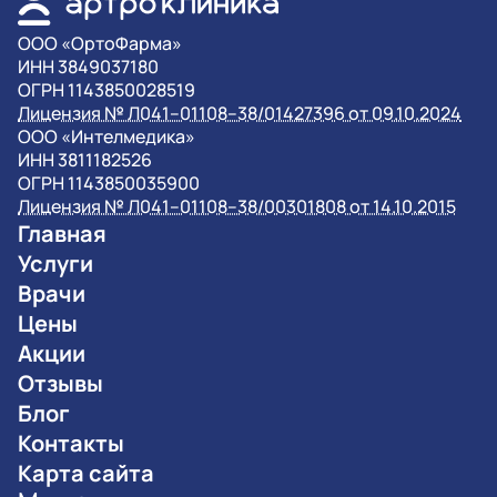
OOO «ОртоФарма»
ИНН 3849037180
ОГРН 1143850028519
Лицензия № Л041–01108–38/01427396 от 09.10.2024
OOO «Интелмедика»
ИНН 3811182526
ОГРН 1143850035900
Лицензия № Л041–01108–38/00301808 от 14.10.2015
Главная
Услуги
Врачи
Цены
Акции
Отзывы
Блог
Контакты
Карта сайта