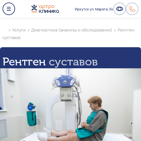
Иркутск ул. Марата, 54
»
Услуги
»
Диагностика (анализы и обследования)
»
Рентген
суставов
Рентген
суставов