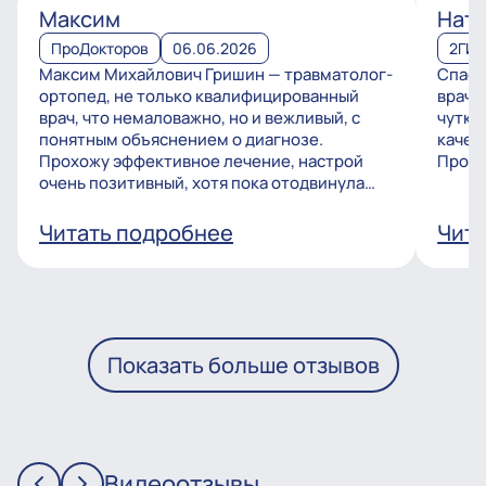
Максим
Ната
ПроДокторов
06.06.2026
2ГИ
Максим Михайлович Гришин — травматолог-
Спаси
ортопед, не только квалифицированный
врачу
врач, что немаловажно, но и вежливый, с
чутко
понятным объяснением о диагнозе.
качес
Прохожу эффективное лечение, настрой
Процв
очень позитивный, хотя пока отодвинула
операцию, но...
Читать подробнее
Чита
Показать больше отзывов
Видеоотзывы