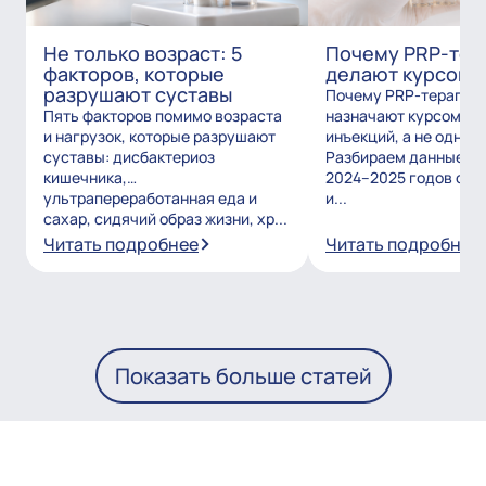
Не только возраст: 5
Почему PRP-тер
факторов, которые
делают курсом?
разрушают суставы
Почему PRP-терапию
Пять факторов помимо возраста
назначают курсом из
и нагрузок, которые разрушают
инъекций, а не одним
суставы: дисбактериоз
Разбираем данные и
кишечника,
2024–2025 годов о то
ультрапереработанная еда и
и...
сахар, сидячий образ жизни, хр...
Читать подробнее
Читать подробнее
Показать больше статей