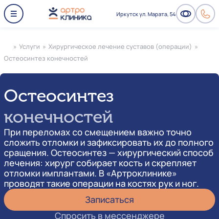
Иркутск ул. Марата, 54
»
Услуги
»
Хирургическое лечение суставов (операции)
»
Остеосинтез конечностей
Остеосинтез
конечностей
При переломах со смещением важно точно
сложить отломки и зафиксировать их до полного
сращения. Остеосинтез — хирургический способ
лечения: хирург собирает кость и скрепляет
отломки имплантами. В «Артроклинике»
проводят такие операции на костях рук и ног.
Записаться
Спросить в мессенджере