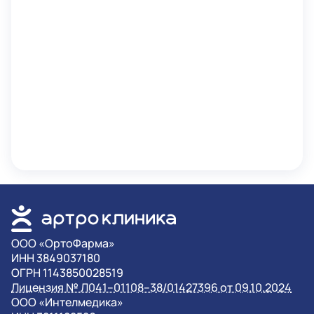
OOO «ОртоФарма»
ИНН 3849037180
ОГРН 1143850028519
Лицензия № Л041–01108–38/01427396 от 09.10.2024
OOO «Интелмедика»