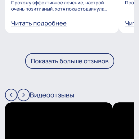
Прохожу эффективное лечение, настрой
Процв
очень позитивный, хотя пока отодвинула
операцию, но...
Читать подробнее
Чита
Показать больше отзывов
Видеоотзывы