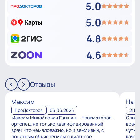
5.0
5.0
4.8
4.6
Отзывы
Максим
Ната
ПроДокторов
06.06.2026
2ГИ
Максим Михайлович Гришин — травматолог-
Спаси
ортопед, не только квалифицированный
врачу
врач, что немаловажно, но и вежливый, с
чутко
понятным объяснением о диагнозе.
качес