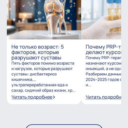
Не только возраст: 5
Почему PRP-тер
факторов, которые
делают курсом?
разрушают суставы
Почему PRP-терапию
Пять факторов помимо возраста
назначают курсом из
и нагрузок, которые разрушают
инъекций, а не одним
суставы: дисбактериоз
Разбираем данные и
кишечника,
2024–2025 годов о то
ультрапереработанная еда и
и...
сахар, сидячий образ жизни, хр...
Читать подробнее
Читать подробнее