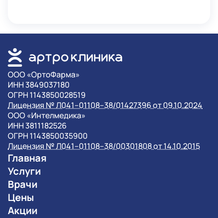
OOO «ОртоФарма»
ИНН 3849037180
ОГРН 1143850028519
Лицензия № Л041–01108–38/01427396 от 09.10.2024
OOO «Интелмедика»
ИНН 3811182526
ОГРН 1143850035900
Лицензия № Л041–01108–38/00301808 от 14.10.2015
Главная
Услуги
Врачи
Цены
Акции