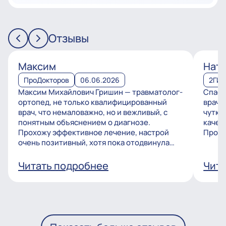
Отзывы
Максим
Ната
ПроДокторов
06.06.2026
2ГИ
Максим Михайлович Гришин — травматолог-
Спаси
ортопед, не только квалифицированный
врачу
врач, что немаловажно, но и вежливый, с
чутко
понятным объяснением о диагнозе.
качес
Прохожу эффективное лечение, настрой
Процв
очень позитивный, хотя пока отодвинула
операцию, но...
Читать подробнее
Чита