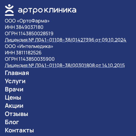
OOO «ОртоФарма»
ИНН 3849037180
ОГРН 1143850028519
Лицензия № Л041–01108–38/01427396 от 09.10.2024
OOO «Интелмедика»
ИНН 3811182526
ОГРН 1143850035900
Лицензия № Л041–01108–38/00301808 от 14.10.2015
Главная
Услуги
Врачи
Цены
Акции
Отзывы
Блог
Контакты