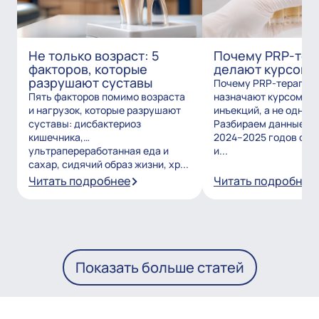
Не только возраст: 5
Почему PRP-тер
факторов, которые
делают курсом?
разрушают суставы
Почему PRP-терапию
Пять факторов помимо возраста
назначают курсом из
и нагрузок, которые разрушают
инъекций, а не одним
суставы: дисбактериоз
Разбираем данные и
кишечника,
2024–2025 годов о то
ультрапереработанная еда и
и...
сахар, сидячий образ жизни, хр...
Читать подробнее
Читать подробнее
Показать больше статей