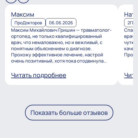
Максим
Ната
ПроДокторов
06.06.2026
2ГИ
Максим Михайлович Гришин — травматолог-
Спаси
ортопед, не только квалифицированный
врачу
врач, что немаловажно, но и вежливый, с
чутко
понятным объяснением о диагнозе.
качес
Прохожу эффективное лечение, настрой
Процв
очень позитивный, хотя пока отодвинула
операцию, но...
Читать подробнее
Чита
Показать больше отзывов