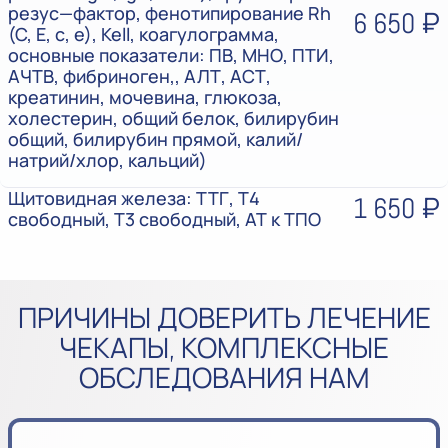
резус—фактор, фенотипирование Rh
6 650 ₽
(C, E, c, e), Kell, коагулограмма,
основные показатели: ПВ, МНО, ПТИ,
АЧТВ, фибриноген,, АЛТ, АСТ,
креатинин, мочевина, глюкоза,
холестерин, общий белок, билирубин
общий, билирубин прямой, калий/
натрий/хлор, кальций)
Щитовидная железа: ТТГ, Т4
1 650 ₽
свободный, Т3 свободный, АТ к ТПО
ПРИЧИНЫ ДОВЕРИТЬ ЛЕЧЕНИЕ
ЧЕКАПЫ, КОМПЛЕКСНЫЕ
ОБСЛЕДОВАНИЯ НАМ