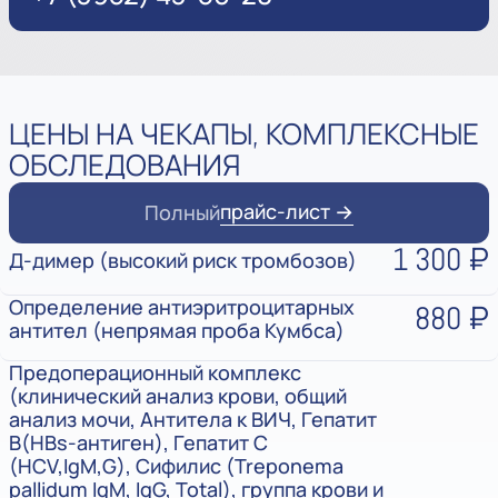
ЦЕНЫ НА ЧЕКАПЫ, КОМПЛЕКСНЫЕ
ОБСЛЕДОВАНИЯ
прайс-лист →
Полный
1 300 ₽
Д-димер (высокий риск тромбозов)
Определение антиэритроцитарных
880 ₽
антител (непрямая проба Кумбса)
Предоперационный комплекс
(клинический анализ крови, общий
анализ мочи, Антитела к ВИЧ, Гепатит
В(HBs-антиген), Гепатит С
(HCV,IgM,G), Сифилис (Treponema
pallidum IgM, IgG, Total), группа крови и