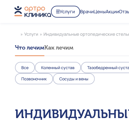
Услуги
Врачи
Цены
Акции
Отз
»
Услуги
»
Индивидуальные ортопедические стель
Что лечим
Как лечим
Все
Коленный сустав
Тазобедренный суст
Позвоночник
Сосуды и вены
ИНДИВИДУАЛЬНЫЕ