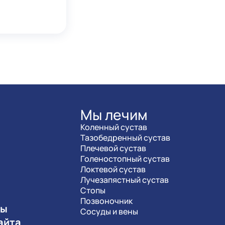
Мы лечим
Коленный сустав
Тазобедренный сустав
Плечевой сустав
Голеностопный сустав
Локтевой сустав
Лучезапястный сустав
Стопы
Позвоночник
ты
Сосуды и вены
айта