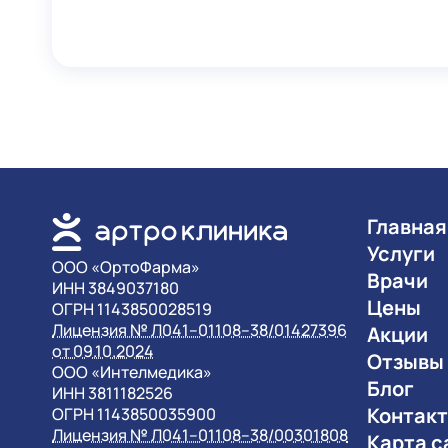
Главная
Услуги
OOO «ОртоФарма»
Врачи
ИНН 3849037180
Цены
ОГРН 1143850028519
Лицензия № Л041–01108–38/01427396
Акции
от 09.10.2024
Отзывы
OOO «Интелмедика»
Блог
ИНН 3811182526
Контак
ОГРН 1143850035900
Лицензия № Л041–01108–38/00301808
Карта с