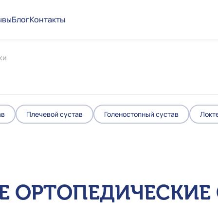
ывы
Блог
Контакты
ки
ав
Плечевой сустав
Голеностопный сустав
Локт
 ОРТОПЕДИЧЕСКИЕ 