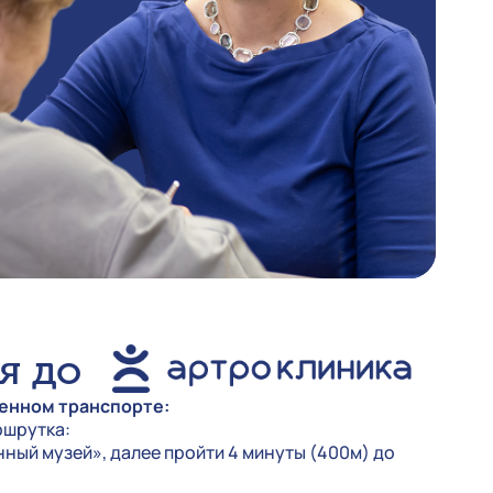
я до
енном транспорте:
ршрутка:
ный музей», далее пройти 4 минуты (400м) до