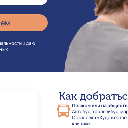
иальности и даю
нных
Как добратьс
Пешком или на обществ
Автобус, троллейбус, ма
Остановка «Художествен
клиники.