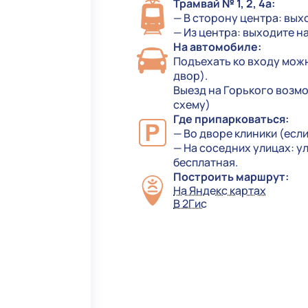
Трамвай № 1, 2, 4а:
— В сторону центра: вых
— Из центра: выходите н
На автомобиле:
Подъехать ко входу можн
двор).
Выезд на Горького возмож
схему)
Где припарковаться:
— Во дворе клиники (есл
— На соседних улицах: ул
бесплатная.
Построить маршрут:
На Яндекс картах
В 2Гис