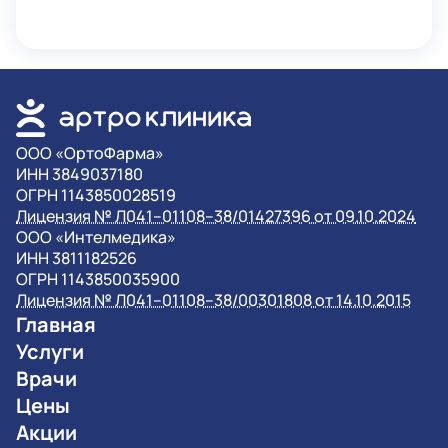
OOO «ОртоФарма»
ИНН 3849037180
ОГРН 1143850028519
Лицензия № Л041–01108–38/01427396 от 09.10.2024
OOO «Интелмедика»
ИНН 3811182526
ОГРН 1143850035900
Лицензия № Л041–01108–38/00301808 от 14.10.2015
Главная
Услуги
Врачи
Цены
Акции