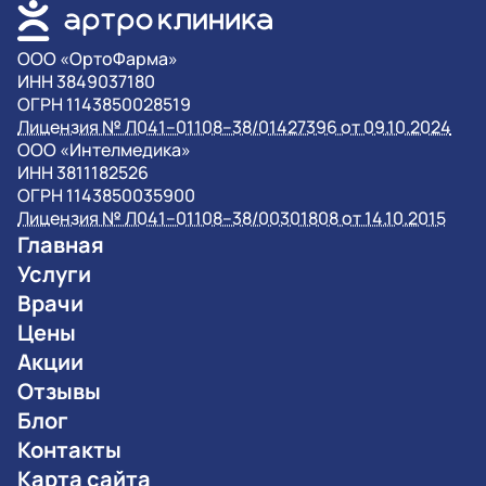
OOO «ОртоФарма»
ИНН 3849037180
ОГРН 1143850028519
Лицензия № Л041–01108–38/01427396 от 09.10.2024
OOO «Интелмедика»
ИНН 3811182526
ОГРН 1143850035900
Лицензия № Л041–01108–38/00301808 от 14.10.2015
Главная
Услуги
Врачи
Цены
Акции
Отзывы
Блог
Контакты
Карта сайта