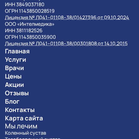
ИНН 3849037180
ОГРН 1143850028519
Лицензия № Л041–01108–38/01427396 от 09.10.2024
OOO «Интелмедика»
ИНН 3811182526
ОГРН 1143850035900
Лицензия № Л041–01108–38/00301808 от 14.10.2015
Главная
Услуги
Врачи
Цены
Акции
Отзывы
Блог
Контакты
Карта сайта
Мы лечим
Коленный сустав