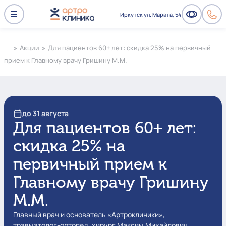
Иркутск ул. Марата, 54
»
Акции
»
Для пациентов 60+ лет: скидка 25% на первичный
прием к Главному врачу Гришину М.М.
до 31 августа
Для пациентов 60+ лет:
скидка 25% на
первичный прием к
Главному врачу Гришину
М.М.
Главный врач и основатель «Артроклиники»,
травматолог-ортопед, хирург Максим Михайлович