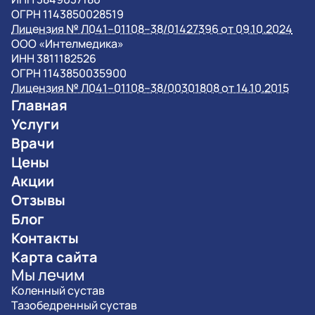
ОГРН 1143850028519
Лицензия № Л041–01108–38/01427396 от 09.10.2024
OOO «Интелмедика»
ИНН 3811182526
ОГРН 1143850035900
Лицензия № Л041–01108–38/00301808 от 14.10.2015
Главная
Услуги
Врачи
Цены
Акции
Отзывы
Блог
Контакты
Карта сайта
Мы лечим
Коленный сустав
Тазобедренный сустав