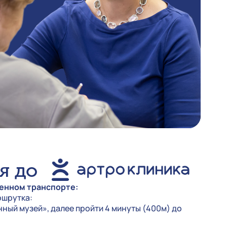
я до
енном транспорте:
ршрутка:
ный музей», далее пройти 4 минуты (400м) до