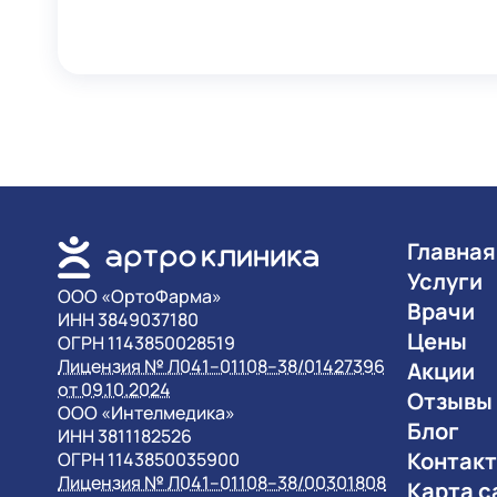
Главная
Услуги
OOO «ОртоФарма»
Врачи
ИНН 3849037180
Цены
ОГРН 1143850028519
Лицензия № Л041–01108–38/01427396
Акции
от 09.10.2024
Отзывы
OOO «Интелмедика»
Блог
ИНН 3811182526
Контак
ОГРН 1143850035900
Лицензия № Л041–01108–38/00301808
Карта с