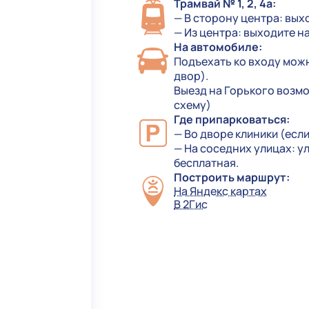
Трамвай № 1, 2, 4а:
— В сторону центра: вых
— Из центра: выходите н
На автомобиле:
Подъехать ко входу можн
двор).
Выезд на Горького возмож
схему)
Где припарковаться:
— Во дворе клиники (есл
— На соседних улицах: ул
бесплатная.
Построить маршрут:
На Яндекс картах
В 2Гис