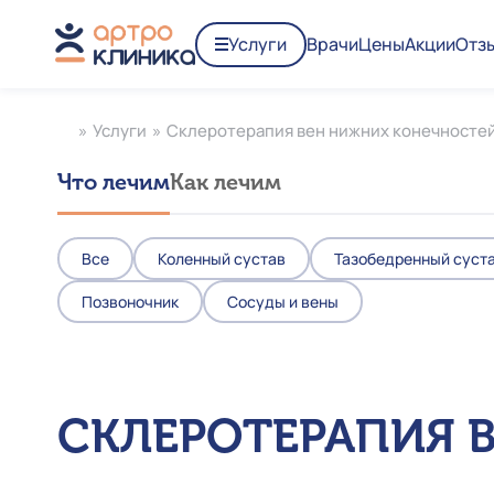
Услуги
Врачи
Цены
Акции
Отз
»
Услуги
»
Склеротерапия вен нижних конечносте
Что лечим
Как лечим
Все
Коленный сустав
Тазобедренный суст
Позвоночник
Сосуды и вены
СКЛЕРОТЕРАПИЯ 