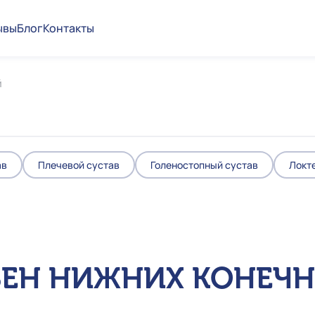
ывы
Блог
Контакты
й
ав
Плечевой сустав
Голеностопный сустав
Локт
ВЕН НИЖНИХ КОНЕЧ