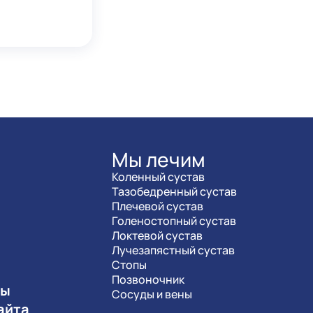
Мы лечим
Коленный сустав
Тазобедренный сустав
Плечевой сустав
Голеностопный сустав
Локтевой сустав
Лучезапястный сустав
Стопы
Позвоночник
ты
Сосуды и вены
айта