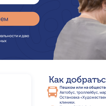
иальности и даю
нных
Как добратьс
Пешком или на обществ
Автобус, троллейбус, ма
Остановка «Художествен
клиники.