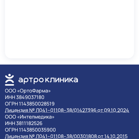
OOO «ОртоФарма»
ИНН 3849037180
ОГРН 1143850028519
Лицензия № Л041–01108–38/01427396 от 09.10.2024
OOO «Интелмедика»
ИНН 3811182526
ОГРН 1143850035900
Лицензия № Л041–01108–38/00301808 от 14.10.2015