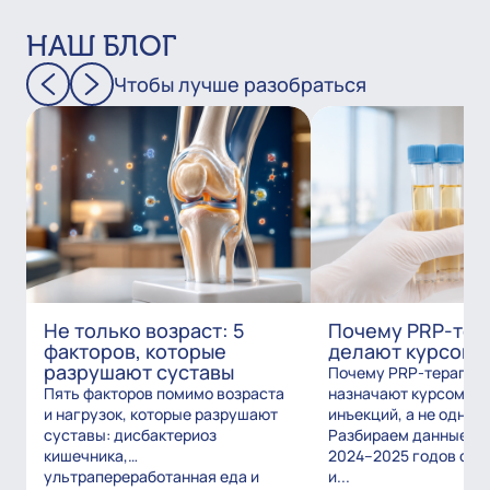
НАШ БЛОГ
Чтобы лучше разобраться
Не только возраст: 5
Почему PRP-тер
факторов, которые
делают курсом?
разрушают суставы
Почему PRP-терапию
Пять факторов помимо возраста
назначают курсом из
и нагрузок, которые разрушают
инъекций, а не одним
суставы: дисбактериоз
Разбираем данные и
кишечника,
2024–2025 годов о то
ультрапереработанная еда и
и...