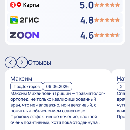
5.0
4.8
4.6
Отзывы
Максим
Ната
ПроДокторов
06.06.2026
2ГИ
Максим Михайлович Гришин — травматолог-
Спаси
ортопед, не только квалифицированный
врачу
врач, что немаловажно, но и вежливый, с
чутко
понятным объяснением о диагнозе.
качес
Прохожу эффективное лечение, настрой
Процв
очень позитивный, хотя пока отодвинула
операцию, но...