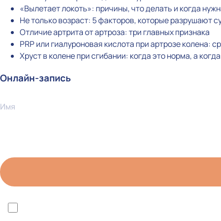
«Вылетает локоть»: причины, что делать и когда нуж
Не только возраст: 5 факторов, которые разрушают с
Отличие артрита от артроза: три главных признака
PRP или гиалуроновая кислота при артрозе колена: 
Хруст в колене при сгибании: когда это норма, а когд
Онлайн-запись
Имя
*Я ознакомлен(а) с политикой конфиденциальности 