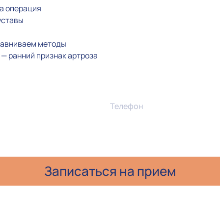
на операция
уставы
сравниваем методы
а — ранний признак артроза
Телефон
и даю согласие на обработку персональных данных