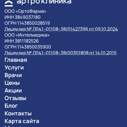
OOO «ОртоФарма»
ИНН 3849037180
ОГРН 1143850028519
Лицензия № Л041–01108–38/01427396 от 09.10.2024
OOO «Интелмедика»
ИНН 3811182526
ОГРН 1143850035900
Лицензия № Л041–01108–38/00301808 от 14.10.2015
Главная
Услуги
Врачи
Цены
Акции
Отзывы
Блог
Контакты
Карта сайта