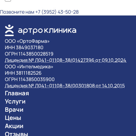
обработку персональных данных
Позвоните нам
+7 (3952) 43-50-28
OOO «ОртоФарма»
ИНН 3849037180
ОГРН 1143850028519
Лицензия № Л041–01108–38/01427396 от 09.10.2024
OOO «Интелмедика»
ИНН 3811182526
ОГРН 1143850035900
Лицензия № Л041–01108–38/00301808 от 14.10.2015
Главная
Услуги
Врачи
Цены
Акции
Отзывы