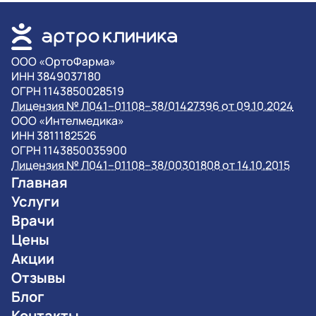
OOO «ОртоФарма»
ИНН 3849037180
ОГРН 1143850028519
Лицензия № Л041–01108–38/01427396 от 09.10.2024
OOO «Интелмедика»
ИНН 3811182526
ОГРН 1143850035900
Лицензия № Л041–01108–38/00301808 от 14.10.2015
Главная
Услуги
Врачи
Цены
Акции
Отзывы
Блог
Контакты