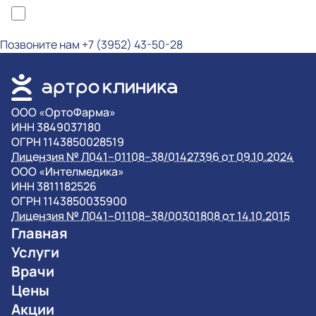
*Я ознакомлен(а) с политикой конфиденциальности и даю согласие на
обработку персональных данных
Позвоните нам
+7 (3952) 43-50-28
OOO «ОртоФарма»
ИНН 3849037180
ОГРН 1143850028519
Лицензия № Л041–01108–38/01427396 от 09.10.2024
OOO «Интелмедика»
ИНН 3811182526
ОГРН 1143850035900
Лицензия № Л041–01108–38/00301808 от 14.10.2015
Главная
Услуги
Врачи
Цены
Акции