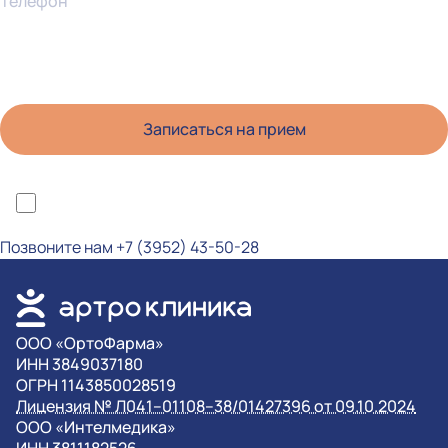
Телефон
*Я ознакомлен(а) с политикой конфиденциальности и даю согласие на
обработку персональных данных
Позвоните нам
+7 (3952) 43-50-28
OOO «ОртоФарма»
ИНН 3849037180
ОГРН 1143850028519
Лицензия № Л041–01108–38/01427396 от 09.10.2024
OOO «Интелмедика»